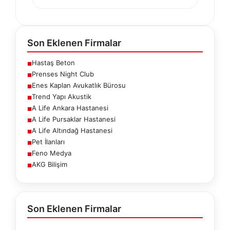
Son Eklenen Firmalar
Hastaş Beton
■
Prenses Night Club
■
Enes Kaplan Avukatlık Bürosu
■
Trend Yapı Akustik
■
A Life Ankara Hastanesi
■
A Life Pursaklar Hastanesi
■
A Life Altındağ Hastanesi
■
Pet İlanları
■
Feno Medya
■
AKG Bilişim
■
Son Eklenen Firmalar