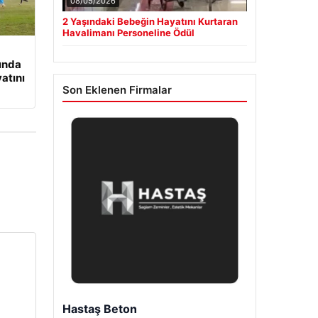
08/05/2026
2 Yaşındaki Bebeğin Hayatını Kurtaran
Havalimanı Personeline Ödül
ında
yatını
Son Eklenen Firmalar
Hastaş Beton