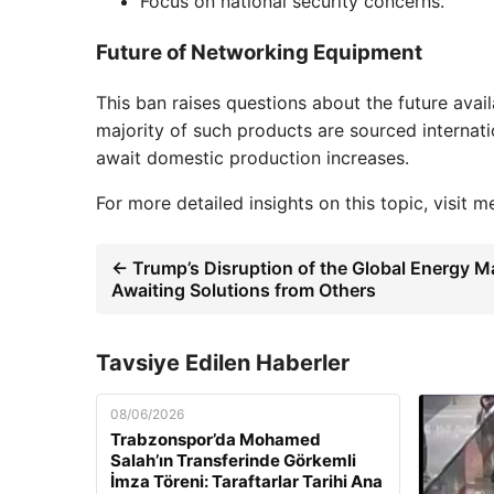
Focus on national security concerns.
Future of Networking Equipment
This ban raises questions about the future avai
majority of such products are sourced internat
await domestic production increases.
For more detailed insights on this topic, visit 
← Trump’s Disruption of the Global Energy M
Awaiting Solutions from Others
Tavsiye Edilen Haberler
08/06/2026
Trabzonspor’da Mohamed
Salah’ın Transferinde Görkemli
İmza Töreni: Taraftarlar Tarihi Ana