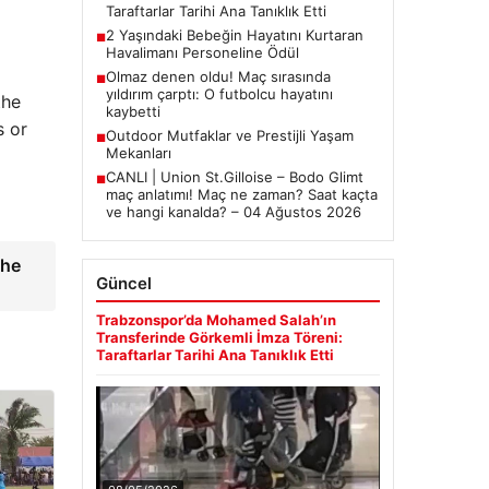
Taraftarlar Tarihi Ana Tanıklık Etti
2 Yaşındaki Bebeğin Hayatını Kurtaran
■
Havalimanı Personeline Ödül
Olmaz denen oldu! Maç sırasında
■
yıldırım çarptı: O futbolcu hayatını
the
kaybetti
s or
Outdoor Mutfaklar ve Prestijli Yaşam
■
Mekanları
CANLI | Union St.Gilloise – Bodo Glimt
■
maç anlatımı! Maç ne zaman? Saat kaçta
ve hangi kanalda? – 04 Ağustos 2026
the
Güncel
Trabzonspor’da Mohamed Salah’ın
Transferinde Görkemli İmza Töreni:
Taraftarlar Tarihi Ana Tanıklık Etti