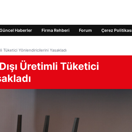
Güncel Haberler
Firma Rehberi
Forum
Çerez Politikas
 Tüketici Yönlendiricilerini Yasakladı
ışı Üretimli Tüketici
sakladı