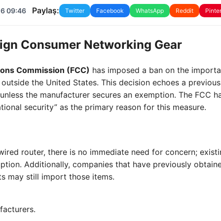
Paylaş:
26 09:46
Twitter
Facebook
WhatsApp
Reddit
Pinte
eign Consumer Networking Gear
ions Commission (FCC)
has imposed a ban on the importa
tside the United States. This decision echoes a previous 
d unless the manufacturer secures an exemption. The FCC h
tional security” as the primary reason for this measure.
wired router, there is no immediate need for concern; exist
uption. Additionally, companies that have previously obtai
s may still import those items.
facturers.