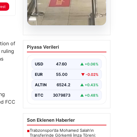
rest
05.08.2026
2 Yaşındaki Bebeğin
tion of
Piyasa Verileri
Hayatını Kurtaran
ruling
Havalimanı Personeline
as
Ödül
USD
47.60
▲ +0.06%
İstanbul Sabiha Gökçen
EUR
55.00
▼ -0.02%
Havalimanı’nda yaşanan kritik bir
olayda, 2 yaşındaki Liam isimli bir
ALTIN
6524.2
▲ +0.43%
çocuğun…
ing
BTC
3079873
▲ +0.48%
ned FCC
Son Eklenen Haberler
Trabzonspor’da Mohamed Salah’ın
■
Transferinde Görkemli İmza Töreni: