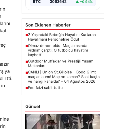
BTC
3063642
▲ +0.94%
rın
n
arını
Son Eklenen Haberler
kkat
2 Yaşındaki Bebeğin Hayatını Kurtaran
■
Havalimanı Personeline Ödül
reç
Olmaz denen oldu! Maç sırasında
■
yıldırım çarptı: O futbolcu hayatını
kaybetti
Outdoor Mutfaklar ve Prestijli Yaşam
■
hazır
Mekanları
rşıya
CANLI | Union St.Gilloise – Bodo Glimt
■
maç anlatımı! Maç ne zaman? Saat kaçta
irtti.
ve hangi kanalda? – 04 Ağustos 2026
rin
Fed faizi sabit tuttu
■
Güncel
mine
rini