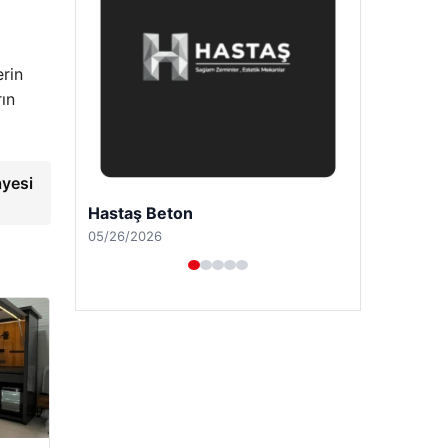
rin
rın
ayesi
Prenses Night Club
04/29/2026