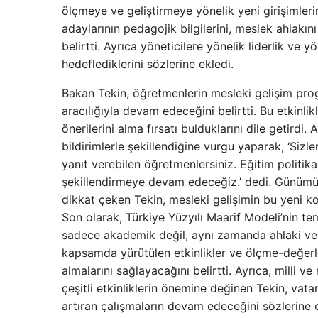
ölçmeye ve geliştirmeye yönelik yeni girişimleri
adaylarının pedagojik bilgilerini, meslek ahlakı
belirtti. Ayrıca yöneticilere yönelik liderlik ve 
hedeflediklerini sözlerine ekledi.
Bakan Tekin, öğretmenlerin mesleki gelişim prog
aracılığıyla devam edeceğini belirtti. Bu etkinl
önerilerini alma fırsatı bulduklarını dile getirdi
bildirimlerle şekillendiğine vurgu yaparak, ‘Sizler
yanıt verebilen öğretmenlersiniz. Eğitim politika
şekillendirmeye devam edeceğiz.’ dedi. Günümüz
dikkat çeken Tekin, mesleki gelişimin bu yeni 
Son olarak, Türkiye Yüzyılı Maarif Modeli’nin te
sadece akademik değil, aynı zamanda ahlaki ve in
kapsamda yürütülen etkinlikler ve ölçme-değerle
almalarını sağlayacağını belirtti. Ayrıca, milli v
çeşitli etkinliklerin önemine değinen Tekin, vat
artıran çalışmaların devam edeceğini sözlerine e