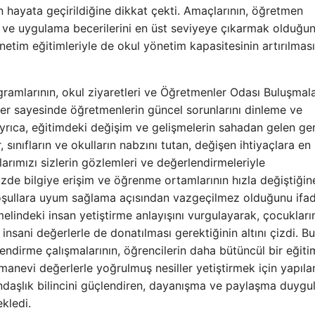
n hayata geçirildiğine dikkat çekti. Amaçlarının, öğretmen
nı ve uygulama becerilerini en üst seviyeye çıkarmak olduğu
yönetim eğitimleriyle de okul yönetim kapasitesinin artırılması
ramlarının, okul ziyaretleri ve Öğretmenler Odası Buluşmala
ikler sayesinde öğretmenlerin güncel sorunlarını dinleme ve
. Ayrıca, eğitimdeki değişim ve gelişmelerin sahadan gelen ger
, sınıfların ve okulların nabzını tutan, değişen ihtiyaçlara en 
larımızı sizlerin gözlemleri ve değerlendirmeleriyle
de bilgiye erişim ve öğrenme ortamlarının hızla değiştiğin
koşullara uyum sağlama açısından vazgeçilmez olduğunu ifade
melindeki insan yetiştirme anlayışını vurgulayarak, çocukları
sani değerlerle de donatılması gerektiğinin altını çizdi. Bu
ndirme çalışmalarının, öğrencilerin daha bütüncül bir eğiti
e manevi değerlerle yoğrulmuş nesiller yetiştirmek için yapıla
andaşlık bilincini güçlendiren, dayanışma ve paylaşma duygul
kledi.