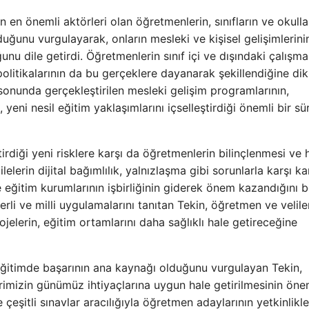
n en önemli aktörleri olan öğretmenlerin, sınıfların ve okulla
olduğunu vurgulayarak, onların mesleki ve kişisel gelişimlerini
nu dile getirdi. Öğretmenlerin sınıf içi ve dışındaki çalışmal
 politikalarının da bu gerçeklere dayanarak şekillendiğine di
 sonunda gerçekleştirilen mesleki gelişim programlarının,
 yeni nesil eğitim yaklaşımlarını içselleştirdiği önemli bir sü
irdiği yeni risklere karşı da öğretmenlerin bilinçlenmesi ve 
ilelerin dijital bağımlılık, yalnızlaşma gibi sorunlarla karşı ka
e eğitim kurumlarının işbirliğinin giderek önem kazandığını bel
rli ve milli uygulamalarını tanıtan Tekin, öğretmen ve velile
jelerin, eğitim ortamlarını daha sağlıklı hale getireceğine
eğitimde başarının ana kaynağı olduğunu vurgulayan Tekin,
imizin günümüz ihtiyaçlarına uygun hale getirilmesinin öne
eşitli sınavlar aracılığıyla öğretmen adaylarının yetkinlikle