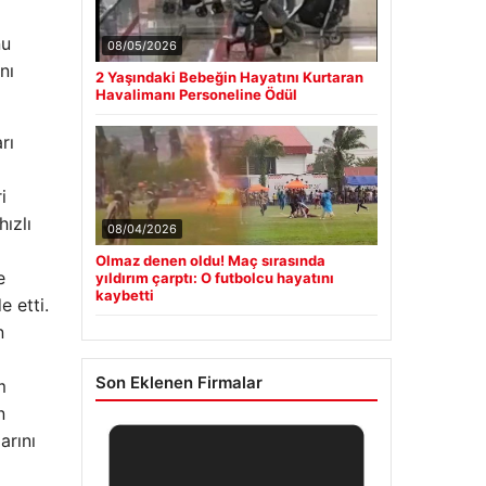
nu
08/05/2026
nı
2 Yaşındaki Bebeğin Hayatını Kurtaran
Havalimanı Personeline Ödül
rı
i
hızlı
08/04/2026
Olmaz denen oldu! Maç sırasında
e
yıldırım çarptı: O futbolcu hayatını
kaybetti
 etti.
n
Son Eklenen Firmalar
m
n
arını