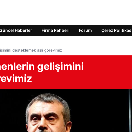
Güncel Haberler
Firma Rehberi
Forum
Çerez Politikas
işimini desteklemek asli görevimiz
nlerin gelişimini
revimiz