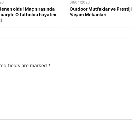
26
08/04/2026
enen oldu! Maç sırasında
Outdoor Mutfaklar ve Prestijl
 çarptı: O futbolcu hayatını
Yaşam Mekanları
i
red fields are marked
*