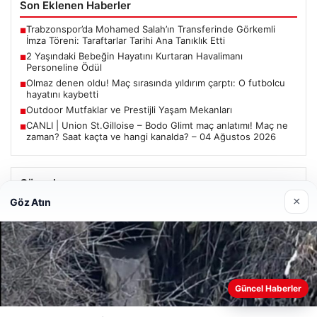
Son Eklenen Haberler
Trabzonspor’da Mohamed Salah’ın Transferinde Görkemli
■
İmza Töreni: Taraftarlar Tarihi Ana Tanıklık Etti
2 Yaşındaki Bebeğin Hayatını Kurtaran Havalimanı
■
Personeline Ödül
Olmaz denen oldu! Maç sırasında yıldırım çarptı: O futbolcu
■
hayatını kaybetti
Outdoor Mutfaklar ve Prestijli Yaşam Mekanları
■
CANLI | Union St.Gilloise – Bodo Glimt maç anlatımı! Maç ne
■
zaman? Saat kaçta ve hangi kanalda? – 04 Ağustos 2026
Güncel
×
Göz Atın
Trabzonspor’da Mohamed Salah’ın Transferinde Görkemli
İmza Töreni: Taraftarlar Tarihi Ana Tanıklık Etti
Güncel Haberler
Web sitemizi nasıl kullandığınızı daha iyi anlayabilmek,
08/05/2026
deneyiminizi kişiselleştirmek ve geliştirmek amacıyla çerezler