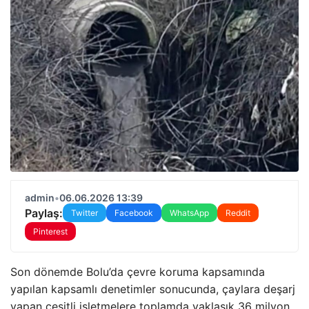
admin
•
06.06.2026 13:39
Paylaş:
Twitter
Facebook
WhatsApp
Reddit
Pinterest
Son dönemde Bolu’da çevre koruma kapsamında
yapılan kapsamlı denetimler sonucunda, çaylara deşarj
yapan çeşitli işletmelere toplamda yaklaşık 36 milyon