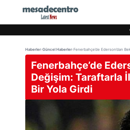
Haberler
›
Güncel Haberler
›
Fenerbahçe’de Ederson’dan Bekle
Fenerbahçe’de Eder
Değişim: Taraftarla İ
Bir Yola Girdi