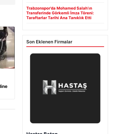
Trabzonspor’da Mohamed Salah’ın
Transferinde Görkemli İmza Töreni:
Taraftarlar Tarihi Ana Tanıklık Etti
Son Eklenen Firmalar
line
Prenses Night Club