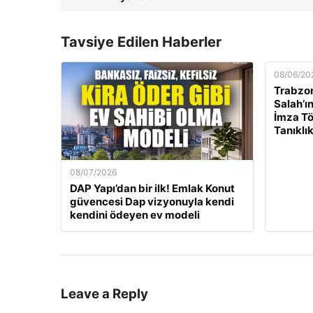
Tavsiye Edilen Haberler
08/06/20
Trabzo
Salah’ı
İmza Tö
Tanıklık
08/07/2026
DAP Yapı’dan bir ilk! Emlak Konut
güvencesi Dap vizyonuyla kendi
kendini ödeyen ev modeli
Leave a Reply