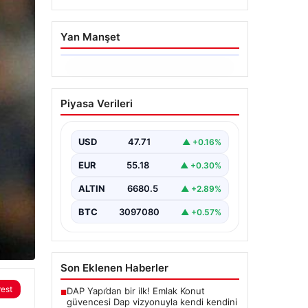
Yan Manşet
06.08.2026
Trabzonspor’da
Piyasa Verileri
Mohamed Salah’ın
Transferinde Görkemli
İmza Töreni: Taraftarlar
USD
47.71
▲ +0.16%
Tarihi Ana Tanıklık Etti
EUR
55.18
▲ +0.30%
Trabzonspor, dünya futbolunun
yıldız isimlerinden Mohamed
ALTIN
6680.5
▲ +2.89%
Salah’ı renklerine bağlamanın
gururunu yaşıyor. Yoğun ilgiyle
BTC
3097080
▲ +0.57%
karşılanan…
Son Eklenen Haberler
rest
DAP Yapı’dan bir ilk! Emlak Konut
■
güvencesi Dap vizyonuyla kendi kendini