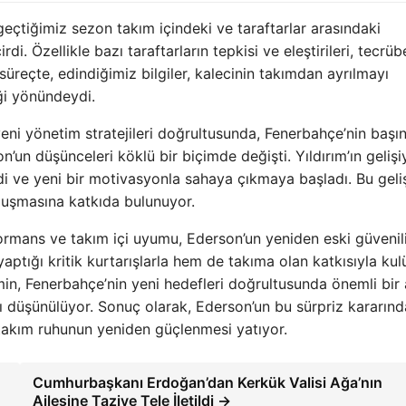
geçtiğimiz sezon takım içindeki ve taraftarlar arasındaki
i. Özellikle bazı taraftarların tepkisi ve eleştirileri, tecrübe
üreçte, edindiğimiz bilgiler, kalecinin takımdan ayrılmayı
ği yönündeydi.
eni yönetim stratejileri doğrultusunda, Fenerbahçe’nin başı
n’un düşünceleri köklü bir biçimde değişti. Yıldırım’ın gelişi
ndi ve yeni bir motivasyonla sahaya çıkmaya başladı. Bu geli
oluşmasına katkıda bulunuyor.
ormans ve takım içi uyumu, Ederson’un yeniden eski güvenili
tığı kritik kurtarışlarla hem de takıma olan katkısıyla kul
imin, Fenerbahçe’nin yeni hedefleri doğrultusunda önemli bir
ğı düşünülüyor. Sonuç olarak, Ederson’un bu sürpriz kararınd
 takım ruhunun yeniden güçlenmesi yatıyor.
Cumhurbaşkanı Erdoğan’dan Kerkük Valisi Ağa’nın
Ailesine Taziye Tele İletildi →