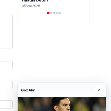
04/29/2026
×
Göz Atın