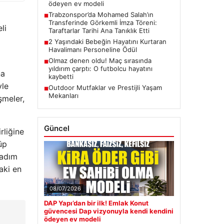
ödeyen ev modeli
Trabzonspor’da Mohamed Salah’ın
■
Transferinde Görkemli İmza Töreni:
li
Taraftarlar Tarihi Ana Tanıklık Etti
2 Yaşındaki Bebeğin Hayatını Kurtaran
■
Havalimanı Personeline Ödül
Olmaz denen oldu! Maç sırasında
■
yıldırım çarptı: O futbolcu hayatını
na
kaybetti
yle
Outdoor Mutfaklar ve Prestijli Yaşam
■
Mekanları
şmeler,
Güncel
rliğine
üp
 adım
aki en
08/07/2026
DAP Yapı’dan bir ilk! Emlak Konut
güvencesi Dap vizyonuyla kendi kendini
ödeyen ev modeli