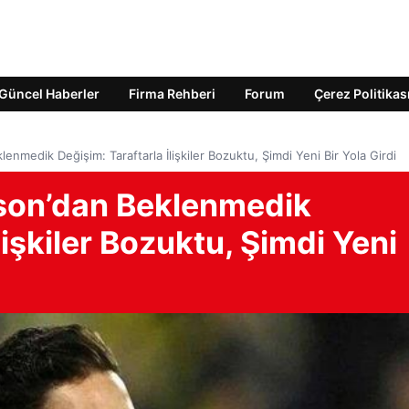
Güncel Haberler
Firma Rehberi
Forum
Çerez Politikas
nmedik Değişim: Taraftarla İlişkiler Bozuktu, Şimdi Yeni Bir Yola Girdi
son’dan Beklenmedik
lişkiler Bozuktu, Şimdi Yeni