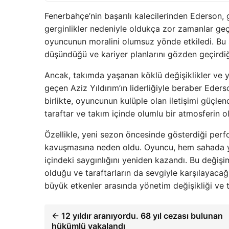
Fenerbahçe’nin başarılı kalecilerinden Ederson, 
gerginlikler nedeniyle oldukça zor zamanlar geçird
oyuncunun moralini olumsuz yönde etkiledi. Bu s
düşündüğü ve kariyer planlarını gözden geçirdi
Ancak, takımda yaşanan köklü değişiklikler ve y
geçen Aziz Yıldırım’ın liderliğiyle beraber Ederso
birlikte, oyuncunun kulüple olan iletişimi güçle
taraftar ve takım içinde olumlu bir atmosferin 
Özellikle, yeni sezon öncesinde gösterdiği perf
kavuşmasına neden oldu. Oyuncu, hem sahada yap
içindeki saygınlığını yeniden kazandı. Bu değiş
olduğu ve taraftarların da sevgiyle karşılayaca
büyük etkenler arasında yönetim değişikliği ve
← 12 yıldır aranıyordu. 68 yıl cezası bulunan
hükümlü yakalandı