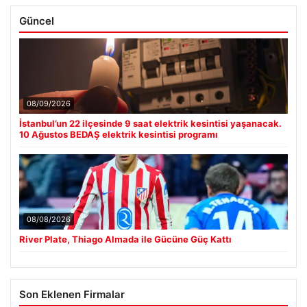
Güncel
08/09/2026
İstanbul’un 22 ilçesinde 9 saat elektrik kesintisi yaşanacak.
10 Ağustos BEDAŞ elektrik kesintisi programı
08/08/2026
River Plate, Thiago Almada ile Gücüne Güç Kattı
Son Eklenen Firmalar