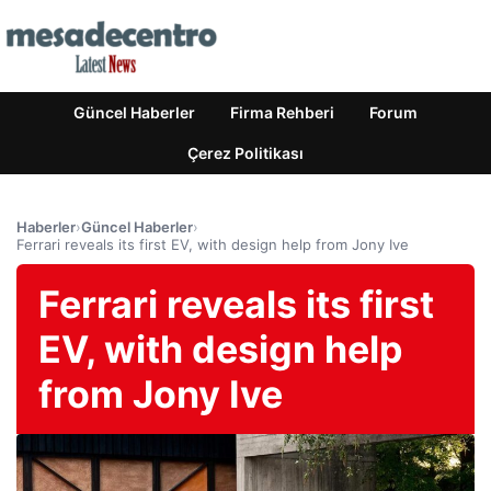
Güncel Haberler
Firma Rehberi
Forum
Çerez Politikası
Haberler
›
Güncel Haberler
›
Ferrari reveals its first EV, with design help from Jony Ive
Ferrari reveals its first
EV, with design help
from Jony Ive