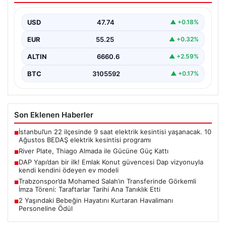
Güney Amerika futbolunun köklü kulüplerinden River
Plate, transfer döneminin en çok konuşulan
USD
47.74
▲ +0.18%
isimlerinden biri…
EUR
55.25
▲ +0.32%
ALTIN
6660.6
▲ +2.59%
BTC
3105592
▲ +0.17%
Son Eklenen Haberler
İstanbul’un 22 ilçesinde 9 saat elektrik kesintisi yaşanacak. 10
■
Ağustos BEDAŞ elektrik kesintisi programı
River Plate, Thiago Almada ile Gücüne Güç Kattı
■
DAP Yapı’dan bir ilk! Emlak Konut güvencesi Dap vizyonuyla
■
kendi kendini ödeyen ev modeli
Trabzonspor’da Mohamed Salah’ın Transferinde Görkemli
■
İmza Töreni: Taraftarlar Tarihi Ana Tanıklık Etti
2 Yaşındaki Bebeğin Hayatını Kurtaran Havalimanı
■
Personeline Ödül