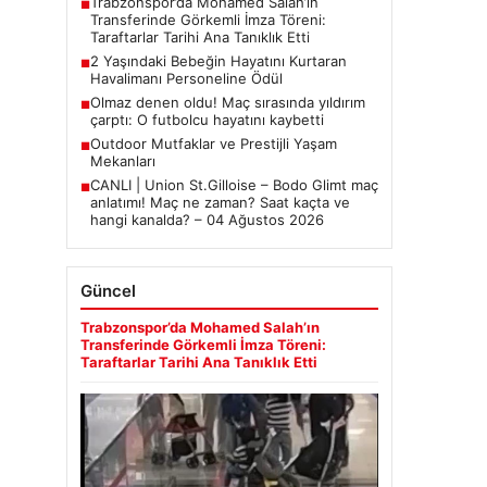
Trabzonspor’da Mohamed Salah’ın
■
Transferinde Görkemli İmza Töreni:
Taraftarlar Tarihi Ana Tanıklık Etti
2 Yaşındaki Bebeğin Hayatını Kurtaran
■
Havalimanı Personeline Ödül
Olmaz denen oldu! Maç sırasında yıldırım
■
çarptı: O futbolcu hayatını kaybetti
Outdoor Mutfaklar ve Prestijli Yaşam
■
Mekanları
CANLI | Union St.Gilloise – Bodo Glimt maç
■
anlatımı! Maç ne zaman? Saat kaçta ve
hangi kanalda? – 04 Ağustos 2026
Güncel
Trabzonspor’da Mohamed Salah’ın
Transferinde Görkemli İmza Töreni:
Taraftarlar Tarihi Ana Tanıklık Etti