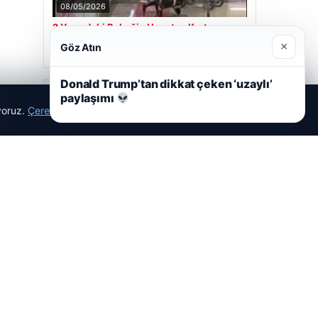
08/05/2026
2 Yaşındaki Bebeğin Hayatını Kurtaran
Havalimanı Personeline Ödül
×
Göz Atın
Donald Trump’tan dikkat çeken ‘uzaylı’
Son Eklenen Firmalar
paylaşımı
ıyoruz.
Çerez Politikamız
Reddet
Kabul Et