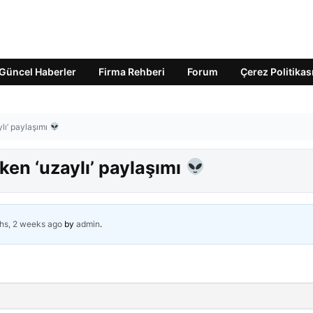
Güncel Haberler
Firma Rehberi
Forum
Çerez Politikas
lı’ paylaşımı
en ‘uzaylı’ paylaşımı
hs, 2 weeks ago
by
admin
.