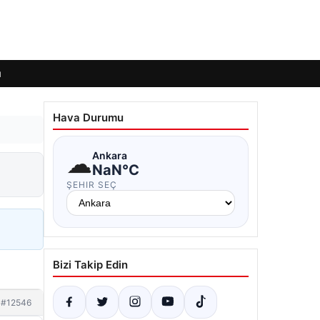
ı
Hava Durumu
☁
Ankara
NaN°C
ŞEHIR SEÇ
Bizi Takip Edin
#12546