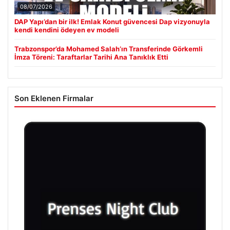
08/07/2026
DAP Yapı’dan bir ilk! Emlak Konut güvencesi Dap vizyonuyla
kendi kendini ödeyen ev modeli
Trabzonspor’da Mohamed Salah’ın Transferinde Görkemli
İmza Töreni: Taraftarlar Tarihi Ana Tanıklık Etti
Son Eklenen Firmalar