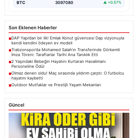
BTC
3097080
▲ +0.57%
Son Eklenen Haberler
DAP Yapı’dan bir ilk! Emlak Konut güvencesi Dap vizyonuyla
■
kendi kendini ödeyen ev modeli
Trabzonspor’da Mohamed Salah’ın Transferinde Görkemli
■
İmza Töreni: Taraftarlar Tarihi Ana Tanıklık Etti
2 Yaşındaki Bebeğin Hayatını Kurtaran Havalimanı
■
Personeline Ödül
Olmaz denen oldu! Maç sırasında yıldırım çarptı: O futbolcu
■
hayatını kaybetti
Outdoor Mutfaklar ve Prestijli Yaşam Mekanları
■
Güncel