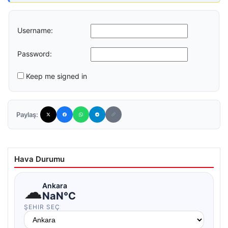
Username:
Password:
Keep me signed in
Paylaş:
Hava Durumu
☁
Ankara
NaN°C
ŞEHIR SEÇ