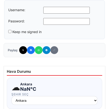
Username:
Password:
Keep me signed in
Paylaş:
Hava Durumu
☁
Ankara
NaN°C
ŞEHIR SEÇ