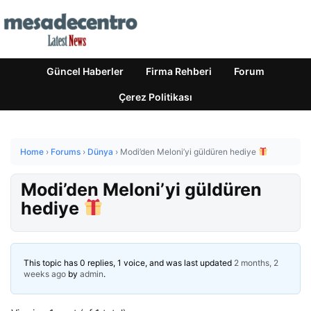
Güncel Haberler
Firma Rehberi
Forum
Çerez Politikası
Home
›
Forums
›
Dünya
›
Modi’den Meloni’yi güldüren hediye
Modi’den Meloni’yi güldüren
hediye
This topic has 0 replies, 1 voice, and was last updated
2 months, 2
weeks ago
by
admin
.