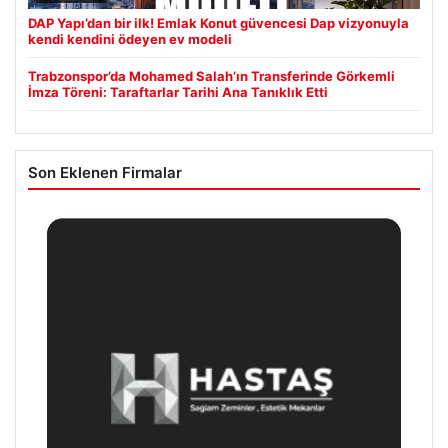
DAP Yapı’dan bir ilk! Emlak Konut güvencesi Dap vizyonuyla
kendi kendini ödeyen ev modeli
Trabzonspor’da Mohamed Salah’ın Transferinde Görkemli
İmza Töreni: Taraftarlar Tarihi Ana Tanıklık Etti
Son Eklenen Firmalar