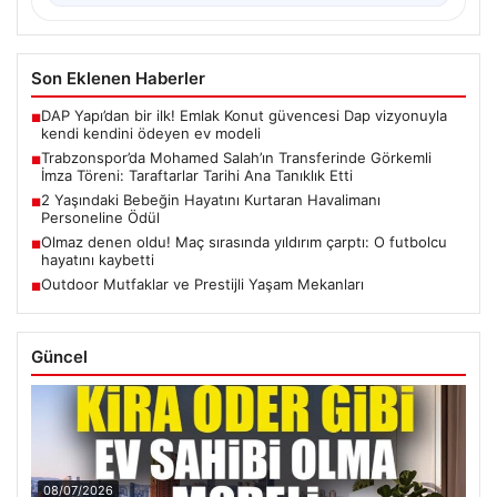
Son Eklenen Haberler
DAP Yapı’dan bir ilk! Emlak Konut güvencesi Dap vizyonuyla
■
kendi kendini ödeyen ev modeli
Trabzonspor’da Mohamed Salah’ın Transferinde Görkemli
■
İmza Töreni: Taraftarlar Tarihi Ana Tanıklık Etti
2 Yaşındaki Bebeğin Hayatını Kurtaran Havalimanı
■
Personeline Ödül
Olmaz denen oldu! Maç sırasında yıldırım çarptı: O futbolcu
■
hayatını kaybetti
Outdoor Mutfaklar ve Prestijli Yaşam Mekanları
■
Güncel
08/07/2026