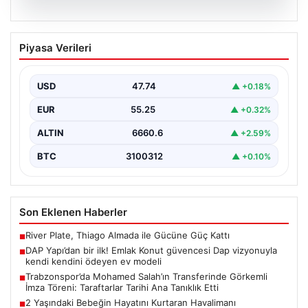
07.08.2026
DAP Yapı’dan bir ilk! Emlak Konut
Piyasa Verileri
güvencesi Dap vizyonuyla kendi
kendini ödeyen ev modeli
USD
47.74
▲ +0.18%
{"title": "DAP Yapı’dan Bir İlk: Güvence ve Vizyonla Kendi
Kendini Ödeyen Ev Modeli", "content":…
EUR
55.25
▲ +0.32%
ALTIN
6660.6
▲ +2.59%
BTC
3100312
▲ +0.10%
Son Eklenen Haberler
River Plate, Thiago Almada ile Gücüne Güç Kattı
■
DAP Yapı’dan bir ilk! Emlak Konut güvencesi Dap vizyonuyla
■
kendi kendini ödeyen ev modeli
Trabzonspor’da Mohamed Salah’ın Transferinde Görkemli
■
İmza Töreni: Taraftarlar Tarihi Ana Tanıklık Etti
2 Yaşındaki Bebeğin Hayatını Kurtaran Havalimanı
■