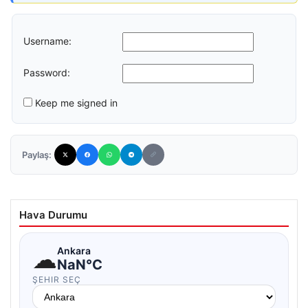
Username:
Password:
Keep me signed in
Paylaş:
Hava Durumu
☁
Ankara
NaN°C
ŞEHIR SEÇ