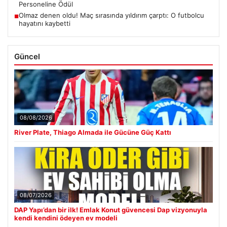
Personeline Ödül
Olmaz denen oldu! Maç sırasında yıldırım çarptı: O futbolcu
■
hayatını kaybetti
Güncel
08/08/2026
River Plate, Thiago Almada ile Gücüne Güç Kattı
08/07/2026
DAP Yapı’dan bir ilk! Emlak Konut güvencesi Dap vizyonuyla
kendi kendini ödeyen ev modeli