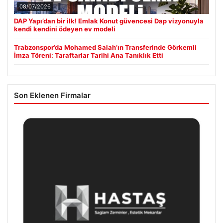
08/07/2026
DAP Yapı’dan bir ilk! Emlak Konut güvencesi Dap vizyonuyla
kendi kendini ödeyen ev modeli
Trabzonspor’da Mohamed Salah’ın Transferinde Görkemli
İmza Töreni: Taraftarlar Tarihi Ana Tanıklık Etti
Son Eklenen Firmalar