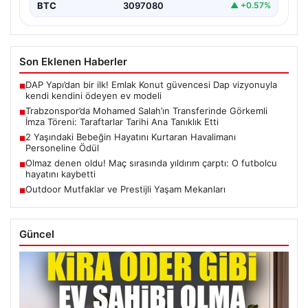
BTC
3097080
▲ +0.57%
Son Eklenen Haberler
DAP Yapı’dan bir ilk! Emlak Konut güvencesi Dap vizyonuyla
■
kendi kendini ödeyen ev modeli
Trabzonspor’da Mohamed Salah’ın Transferinde Görkemli
■
İmza Töreni: Taraftarlar Tarihi Ana Tanıklık Etti
2 Yaşındaki Bebeğin Hayatını Kurtaran Havalimanı
■
Personeline Ödül
Olmaz denen oldu! Maç sırasında yıldırım çarptı: O futbolcu
■
hayatını kaybetti
Outdoor Mutfaklar ve Prestijli Yaşam Mekanları
■
Güncel