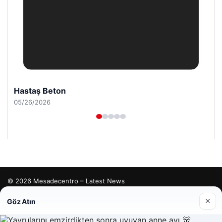
Hastaş Beton
05/26/2026
© 2026 Mesadecentro – Latest News
tcio
×
Göz Atın