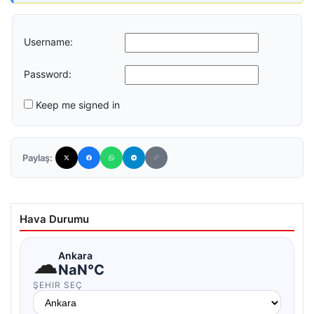
Username:
Password:
Keep me signed in
Paylaş:
Hava Durumu
☁
Ankara
NaN°C
ŞEHIR SEÇ