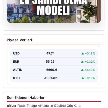
07.08.2026
DAP Yapı’dan bir ilk! Emlak Konut
Piyasa Verileri
güvencesi Dap vizyonuyla kendi
kendini ödeyen ev modeli
USD
47.74
▲ +0.18%
{“title”: “DAP Yapı’dan Bir İlk: Güvence ve Vizyonla Kendi
Kendini Ödeyen Ev Modeli”, “content”:…
EUR
55.25
▲ +0.32%
ALTIN
6660.6
▲ +2.59%
BTC
3100312
▲ +0.10%
Son Eklenen Haberler
River Plate, Thiago Almada ile Gücüne Güç Kattı
■