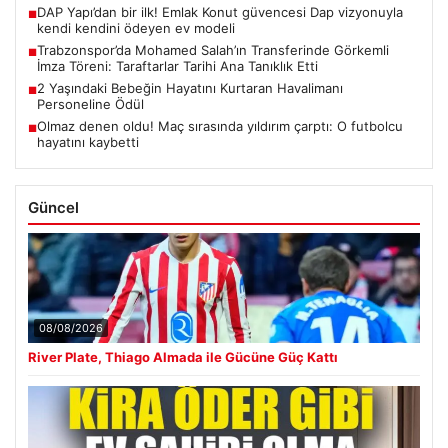
DAP Yapı’dan bir ilk! Emlak Konut güvencesi Dap vizyonuyla
■
kendi kendini ödeyen ev modeli
Trabzonspor’da Mohamed Salah’ın Transferinde Görkemli
■
İmza Töreni: Taraftarlar Tarihi Ana Tanıklık Etti
2 Yaşındaki Bebeğin Hayatını Kurtaran Havalimanı
■
Personeline Ödül
Olmaz denen oldu! Maç sırasında yıldırım çarptı: O futbolcu
■
hayatını kaybetti
Güncel
08/08/2026
River Plate, Thiago Almada ile Gücüne Güç Kattı