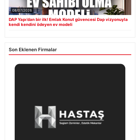
08/07/2026
DAP Yapı’dan bir ilk! Emlak Konut güvencesi Dap vizyonuyla
kendi kendini ödeyen ev modeli
Son Eklenen Firmalar