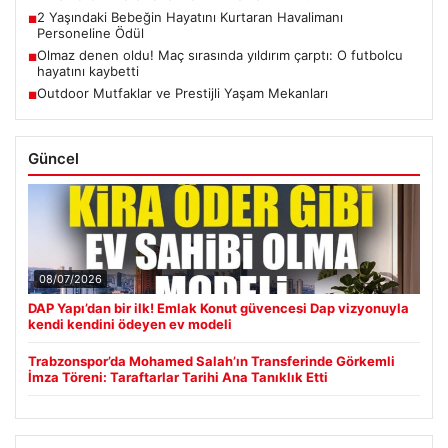
2 Yaşındaki Bebeğin Hayatını Kurtaran Havalimanı
■
Personeline Ödül
Olmaz denen oldu! Maç sırasında yıldırım çarptı: O futbolcu
■
hayatını kaybetti
Outdoor Mutfaklar ve Prestijli Yaşam Mekanları
■
Güncel
08/07/2026
DAP Yapı’dan bir ilk! Emlak Konut güvencesi Dap vizyonuyla
kendi kendini ödeyen ev modeli
Trabzonspor’da Mohamed Salah’ın Transferinde Görkemli
İmza Töreni: Taraftarlar Tarihi Ana Tanıklık Etti