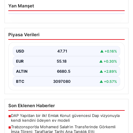
Yan Manşet
06.08.2026
Trabzonspor’da Mohamed Salah’ın
Piyasa Verileri
Transferinde Görkemli İmza Töreni:
Taraftarlar Tarihi Ana Tanıklık Etti
USD
47.71
▲ +0.16%
Trabzonspor, dünya futbolunun yıldız isimlerinden
Mohamed Salah’ı renklerine bağlamanın gururunu
EUR
55.18
▲ +0.30%
yaşıyor. Yoğun ilgiyle karşılanan…
ALTIN
6680.5
▲ +2.89%
BTC
3097080
▲ +0.57%
Son Eklenen Haberler
DAP Yapı’dan bir ilk! Emlak Konut güvencesi Dap vizyonuyla
■
kendi kendini ödeyen ev modeli
Trabzonspor’da Mohamed Salah’ın Transferinde Görkemli
■
İmza Töreni: Taraftarlar Tarihi Ana Tanıklık Etti