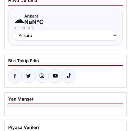
Hava Durumu
☁
Ankara
NaN°C
ŞEHIR SEÇ
Bizi Takip Edin
Yan Manşet
06.08.2026
Trabzonspor’da Mohamed Salah’ın
Piyasa Verileri
Transferinde Görkemli İmza Töreni: