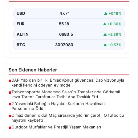
Taraftarlar Tarihi Ana Tanıklık Etti
USD
47.71
▲ +0.16%
Trabzonspor, dünya futbolunun yıldız isimlerinden
Mohamed Salah’ı renklerine bağlamanın gururunu
EUR
55.18
▲ +0.30%
yaşıyor. Yoğun ilgiyle karşılanan…
ALTIN
6680.5
▲ +2.89%
BTC
3097080
▲ +0.57%
Son Eklenen Haberler
DAP Yapı’dan bir ilk! Emlak Konut güvencesi Dap vizyonuyla
■
kendi kendini ödeyen ev modeli
Trabzonspor’da Mohamed Salah’ın Transferinde Görkemli
■
İmza Töreni: Taraftarlar Tarihi Ana Tanıklık Etti
2 Yaşındaki Bebeğin Hayatını Kurtaran Havalimanı
■
Personeline Ödül
Olmaz denen oldu! Maç sırasında yıldırım çarptı: O futbolcu
■
hayatını kaybetti
Outdoor Mutfaklar ve Prestijli Yaşam Mekanları
■