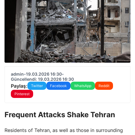
admin
•
19.03.2026 16:30
•
Güncellendi: 19.03.2026 16:30
Paylaş:
Twitter
Facebook
WhatsApp
Reddit
Pinterest
Frequent Attacks Shake Tehran
Residents of Tehran, as well as those in surrounding