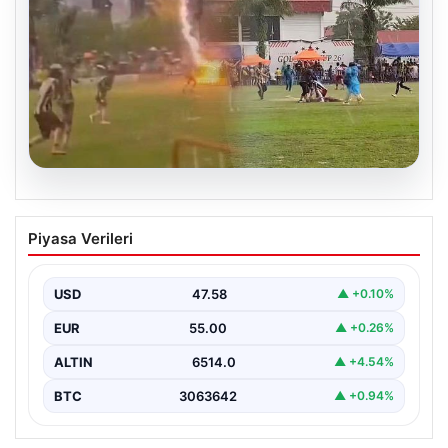
04.08.2026
Olmaz denen oldu! Maç sırasında
Piyasa Verileri
yıldırım çarptı: O futbolcu hayatını
kaybetti
USD
47.58
▲ +0.10%
EUR
55.00
▲ +0.26%
ALTIN
6514.0
▲ +4.54%
BTC
3063642
▲ +0.94%