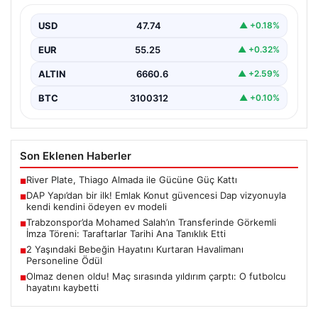
kendini ödeyen ev modeli
USD
47.74
▲ +0.18%
{“title”: “DAP Yapı’dan Bir İlk: Güvence ve Vizyonla Kendi
Kendini Ödeyen Ev Modeli”, “content”:…
EUR
55.25
▲ +0.32%
ALTIN
6660.6
▲ +2.59%
BTC
3100312
▲ +0.10%
Son Eklenen Haberler
River Plate, Thiago Almada ile Gücüne Güç Kattı
■
DAP Yapı’dan bir ilk! Emlak Konut güvencesi Dap vizyonuyla
■
kendi kendini ödeyen ev modeli
Trabzonspor’da Mohamed Salah’ın Transferinde Görkemli
■
İmza Töreni: Taraftarlar Tarihi Ana Tanıklık Etti
2 Yaşındaki Bebeğin Hayatını Kurtaran Havalimanı
■
Personeline Ödül
Olmaz denen oldu! Maç sırasında yıldırım çarptı: O futbolcu
■
hayatını kaybetti