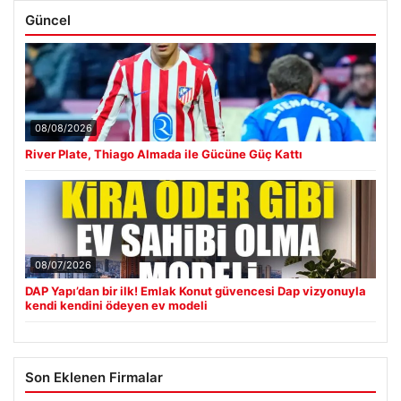
Güncel
08/08/2026
River Plate, Thiago Almada ile Gücüne Güç Kattı
08/07/2026
DAP Yapı’dan bir ilk! Emlak Konut güvencesi Dap vizyonuyla
kendi kendini ödeyen ev modeli
Son Eklenen Firmalar