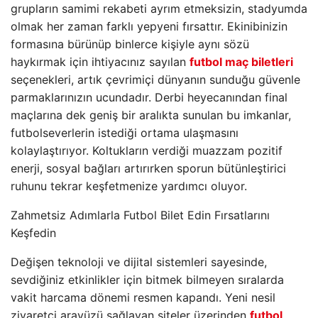
grupların samimi rekabeti ayrım etmeksizin, stadyumda
olmak her zaman farklı yepyeni fırsattır. Ekinibinizin
formasına bürünüp binlerce kişiyle aynı sözü
haykırmak için ihtiyacınız sayılan
futbol maç biletleri
seçenekleri, artık çevrimiçi dünyanın sunduğu güvenle
parmaklarınızın ucundadır. Derbi heyecanından final
maçlarına dek geniş bir aralıkta sunulan bu imkanlar,
futbolseverlerin istediği ortama ulaşmasını
kolaylaştırıyor. Koltukların verdiği muazzam pozitif
enerji, sosyal bağları artırırken sporun bütünleştirici
ruhunu tekrar keşfetmenize yardımcı oluyor.
Zahmetsiz Adımlarla Futbol Bilet Edin Fırsatlarını
Keşfedin
Değişen teknoloji ve dijital sistemleri sayesinde,
sevdiğiniz etkinlikler için bitmek bilmeyen sıralarda
vakit harcama dönemi resmen kapandı. Yeni nesil
ziyaretçi arayüzü sağlayan siteler üzerinden
futbol