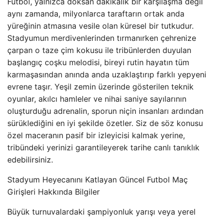
Futbol, yalnızca doksan dakikalık bir karşılaşma değil
aynı zamanda, milyonlarca taraftarın ortak anda
yüreğinin atmasına vesile olan küresel bir tutkudur.
Stadyumun merdivenlerinden tırmanırken çehrenize
çarpan o taze çim kokusu ile tribünlerden duyulan
başlangıç coşku melodisi, bireyi rutin hayatın tüm
karmaşasından anında anda uzaklaştırıp farklı yepyeni
evrene taşır. Yeşil zemin üzerinde gösterilen teknik
oyunlar, akılcı hamleler ve nihai saniye sayılarının
oluşturduğu adrenalin, sporun niçin insanları ardından
sürüklediğini en iyi şekilde özetler. Siz de söz konusu
özel maceranın pasif bir izleyicisi kalmak yerine,
tribündeki yerinizi garantileyerek tarihe canlı tanıklık
edebilirsiniz.
Stadyum Heyecanını Katlayan Güncel Futbol Maç
Girişleri Hakkında Bilgiler
Büyük turnuvalardaki şampiyonluk yarışı veya yerel