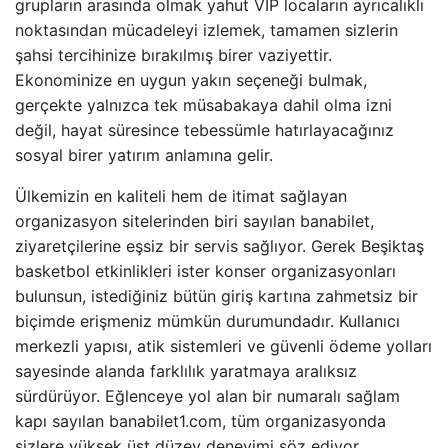
grupların arasında olmak yahut VIP locaların ayrıcalıklı
noktasından mücadeleyi izlemek, tamamen sizlerin
şahsi tercihinize bırakılmış birer vaziyettir.
Ekonominize en uygun yakın seçeneği bulmak,
gerçekte yalnızca tek müsabakaya dahil olma izni
değil, hayat süresince tebessümle hatırlayacağınız
sosyal birer yatırım anlamına gelir.
Ülkemizin en kaliteli hem de itimat sağlayan
organizasyon sitelerinden biri sayılan banabilet,
ziyaretçilerine eşsiz bir servis sağlıyor. Gerek Beşiktaş
basketbol etkinlikleri ister konser organizasyonları
bulunsun, istediğiniz bütün giriş kartına zahmetsiz bir
biçimde erişmeniz mümkün durumundadır. Kullanıcı
merkezli yapısı, atik sistemleri ve güvenli ödeme yolları
sayesinde alanda farklılık yaratmaya aralıksız
sürdürüyor. Eğlenceye yol alan bir numaralı sağlam
kapı sayılan banabilet1.com, tüm organizasyonda
sizlere yüksek üst düzey deneyimi söz ediyor.