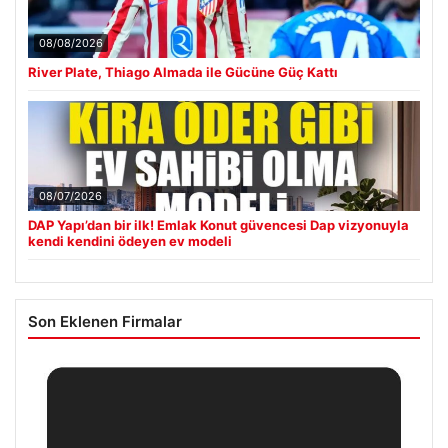
08/08/2026
River Plate, Thiago Almada ile Gücüne Güç Kattı
08/07/2026
DAP Yapı’dan bir ilk! Emlak Konut güvencesi Dap vizyonuyla
kendi kendini ödeyen ev modeli
Son Eklenen Firmalar