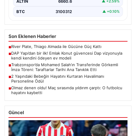
ALTIN
6660.6
▲ +2.59%
BTC
3100312
▲ +0.10%
Son Eklenen Haberler
River Plate, Thiago Almada ile Gücüne Güç Kattı
■
DAP Yapı’dan bir ilk! Emlak Konut güvencesi Dap vizyonuyla
■
kendi kendini ödeyen ev modeli
Trabzonspor’da Mohamed Salah’ın Transferinde Görkemli
■
İmza Töreni: Taraftarlar Tarihi Ana Tanıklık Etti
2 Yaşındaki Bebeğin Hayatını Kurtaran Havalimanı
■
Personeline Ödül
Olmaz denen oldu! Maç sırasında yıldırım çarptı: O futbolcu
■
hayatını kaybetti
Güncel