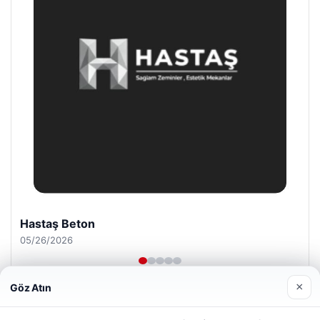
Prenses Night Club
04/29/2026
×
Göz Atın
Web sitemizi nasıl kullandığınızı daha iyi anlayabilmek,
deneyiminizi kişiselleştirmek ve geliştirmek amacıyla çerezler