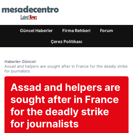
Güncel Haberler
Firma Rehberi
Forum
Çerez Politikası
Haberler
›
Güncel
›
Assad and helpers are sought after in France for the deadly strike
for journalists
Assad and helpers are
sought after in France
for the deadly strike
for journalists