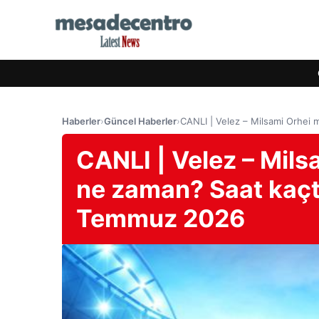
Haberler
›
Güncel Haberler
›
CANLI | Velez – Milsami Orhei
CANLI | Velez – Mils
ne zaman? Saat kaçt
Temmuz 2026