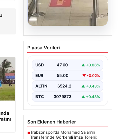
u
05.08.2026
2 Yaşındaki Bebeğin
Piyasa Verileri
Hayatını Kurtaran
Havalimanı Personeline
Ödül
USD
47.60
▲ +0.06%
İstanbul Sabiha Gökçen
EUR
55.00
▼ -0.02%
Havalimanı’nda yaşanan kritik bir
olayda, 2 yaşındaki Liam isimli bir
ALTIN
6524.2
▲ +0.43%
çocuğun…
BTC
3079873
▲ +0.48%
ında
yatını
Son Eklenen Haberler
Trabzonspor’da Mohamed Salah’ın
■
Transferinde Görkemli İmza Töreni: