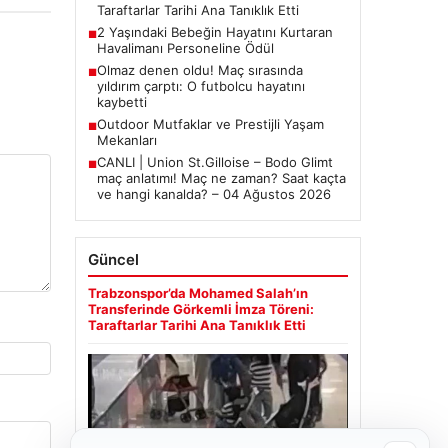
Taraftarlar Tarihi Ana Tanıklık Etti
2 Yaşındaki Bebeğin Hayatını Kurtaran
■
Havalimanı Personeline Ödül
Olmaz denen oldu! Maç sırasında
■
yıldırım çarptı: O futbolcu hayatını
kaybetti
Outdoor Mutfaklar ve Prestijli Yaşam
■
Mekanları
CANLI | Union St.Gilloise – Bodo Glimt
■
maç anlatımı! Maç ne zaman? Saat kaçta
ve hangi kanalda? – 04 Ağustos 2026
Güncel
Trabzonspor’da Mohamed Salah’ın
Transferinde Görkemli İmza Töreni:
Taraftarlar Tarihi Ana Tanıklık Etti