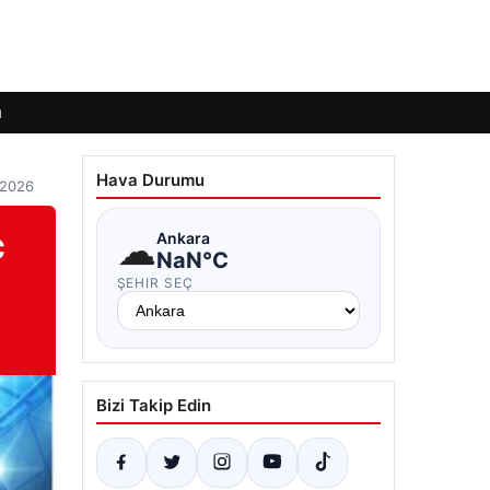
ı
Hava Durumu
 2026
ç
☁
Ankara
NaN°C
ŞEHIR SEÇ
Bizi Takip Edin