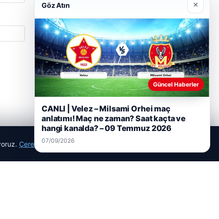
08/05/2026
×
Göz Atın
2 Yaşındaki Bebeğin Hayatını Kurtaran
Havalimanı Personeline Ödül
Son Eklenen Firmalar
Güncel Haberler
CANLI | Velez – Milsami Orhei maç
anlatımı! Maç ne zaman? Saat kaçta ve
hangi kanalda? – 09 Temmuz 2026
07/09/2026
ıyoruz.
Çerez Politikamız
Reddet
Kabul Et
Prenses Night Club