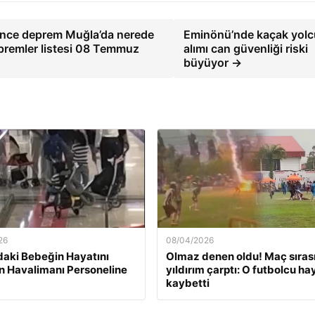
önce deprem Muğla’da nerede
Eminönü’nde kaçak yolc
premler listesi 08 Temmuz
alımı can güvenliği riski
büyüyor →
26
08/04/2026
daki Bebeğin Hayatını
Olmaz denen oldu! Maç sıras
n Havalimanı Personeline
yıldırım çarptı: O futbolcu ha
kaybetti