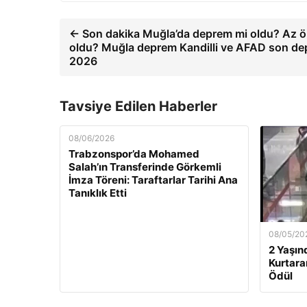
← Son dakika Muğla’da deprem mi oldu? Az 
oldu? Muğla deprem Kandilli ve AFAD son de
2026
Tavsiye Edilen Haberler
08/06/2026
Trabzonspor’da Mohamed
Salah’ın Transferinde Görkemli
İmza Töreni: Taraftarlar Tarihi Ana
Tanıklık Etti
08/05/20
2 Yaşın
Kurtara
Ödül