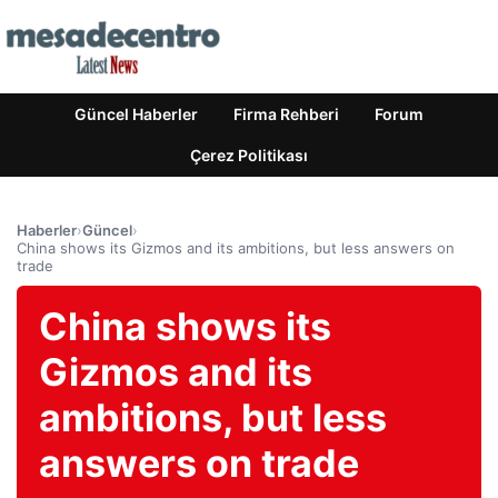
Güncel Haberler
Firma Rehberi
Forum
Çerez Politikası
Haberler
›
Güncel
›
China shows its Gizmos and its ambitions, but less answers on
trade
China shows its
Gizmos and its
ambitions, but less
answers on trade