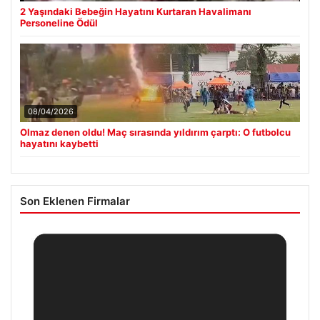
2 Yaşındaki Bebeğin Hayatını Kurtaran Havalimanı
Personeline Ödül
08/04/2026
Olmaz denen oldu! Maç sırasında yıldırım çarptı: O futbolcu
hayatını kaybetti
Son Eklenen Firmalar