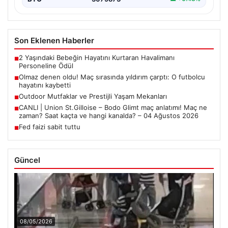
Son Eklenen Haberler
2 Yaşındaki Bebeğin Hayatını Kurtaran Havalimanı
■
Personeline Ödül
Olmaz denen oldu! Maç sırasında yıldırım çarptı: O futbolcu
■
hayatını kaybetti
Outdoor Mutfaklar ve Prestijli Yaşam Mekanları
■
CANLI | Union St.Gilloise – Bodo Glimt maç anlatımı! Maç ne
■
zaman? Saat kaçta ve hangi kanalda? – 04 Ağustos 2026
Fed faizi sabit tuttu
■
Güncel
08/05/2026