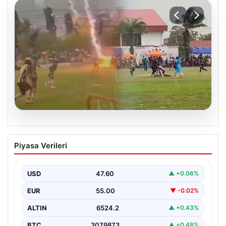
04.08.2026
Olmaz denen oldu! Maç sırasında
Piyasa Verileri
yıldırım çarptı: O futbolcu hayatını
kaybetti
USD
47.60
▲ +0.06%
EUR
55.00
▼ -0.02%
ALTIN
6524.2
▲ +0.43%
BTC
3079873
▲ +0.48%