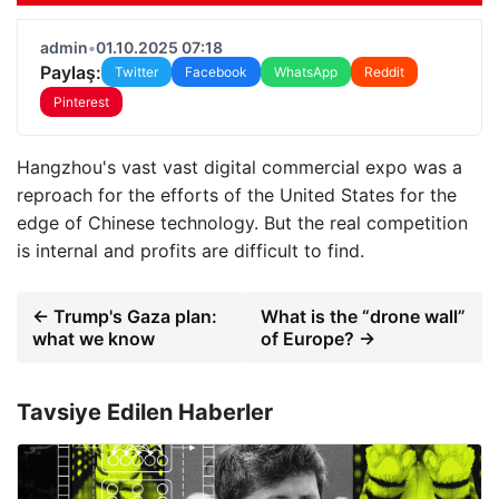
admin
•
01.10.2025 07:18
Paylaş:
Twitter
Facebook
WhatsApp
Reddit
Pinterest
Hangzhou's vast vast digital commercial expo was a
reproach for the efforts of the United States for the
edge of Chinese technology. But the real competition
is internal and profits are difficult to find.
← Trump's Gaza plan:
What is the “drone wall”
what we know
of Europe? →
Tavsiye Edilen Haberler