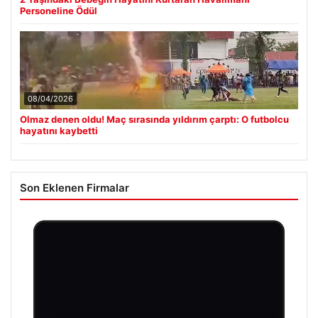
Personeline Ödül
08/04/2026
Olmaz denen oldu! Maç sırasında yıldırım çarptı: O futbolcu
hayatını kaybetti
Son Eklenen Firmalar