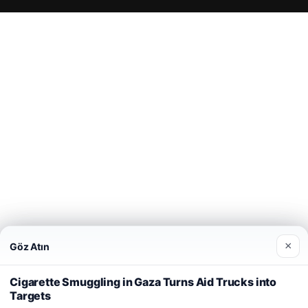
betcio
×
Göz Atın
Web sitemizi nasıl kullandığınızı daha iyi anlayabilmek,
deneyiminizi kişiselleştirmek ve geliştirmek amacıyla çerezler
Cigarette Smuggling in Gaza Turns Aid Trucks into
kullanıyoruz.
Çerez Politikamız
Targets
Reddet
Kabul Et