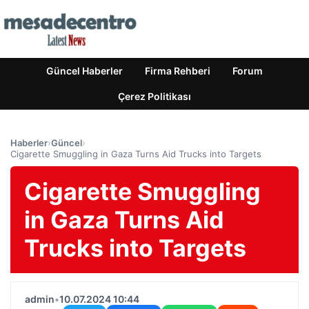
Güncel Haberler
Firma Rehberi
Forum
Çerez Politikası
Haberler
›
Güncel
›
Cigarette Smuggling in Gaza Turns Aid Trucks into Targets
Cigarette Smuggling
in Gaza Turns Aid
Trucks into Targets
admin
•
10.07.2024 10:44