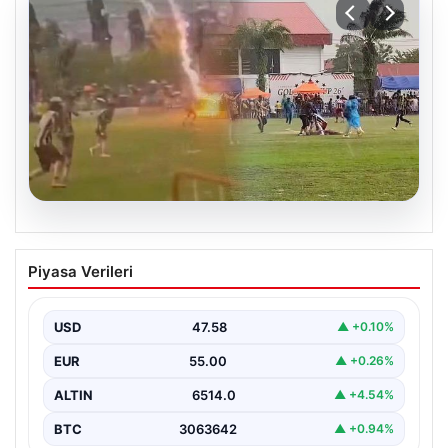
04.08.2026
Olmaz denen oldu! Maç sırasında
Piyasa Verileri
yıldırım çarptı: O futbolcu hayatını
kaybetti
USD
47.58
▲ +0.10%
EUR
55.00
▲ +0.26%
ALTIN
6514.0
▲ +4.54%
BTC
3063642
▲ +0.94%