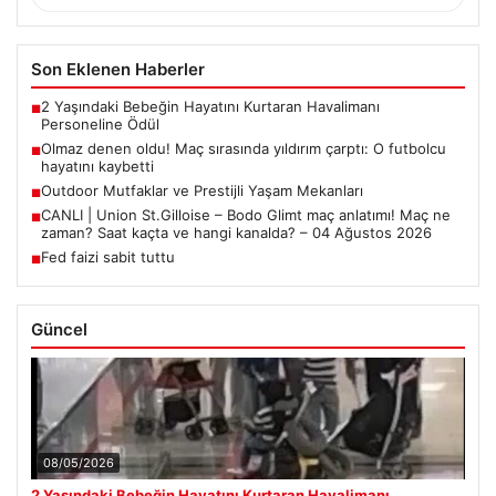
Son Eklenen Haberler
2 Yaşındaki Bebeğin Hayatını Kurtaran Havalimanı
■
Personeline Ödül
Olmaz denen oldu! Maç sırasında yıldırım çarptı: O futbolcu
■
hayatını kaybetti
Outdoor Mutfaklar ve Prestijli Yaşam Mekanları
■
CANLI | Union St.Gilloise – Bodo Glimt maç anlatımı! Maç ne
■
zaman? Saat kaçta ve hangi kanalda? – 04 Ağustos 2026
Fed faizi sabit tuttu
■
Güncel
08/05/2026
2 Yaşındaki Bebeğin Hayatını Kurtaran Havalimanı