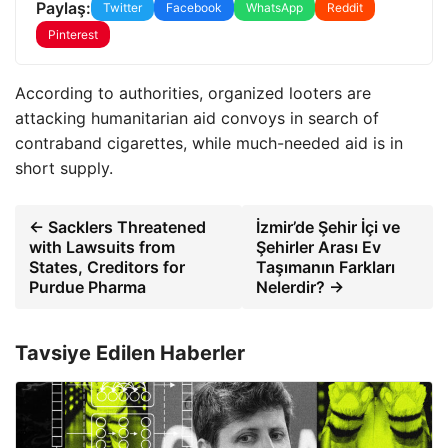
Paylaş:
Twitter
Facebook
WhatsApp
Reddit
Pinterest
According to authorities, organized looters are
attacking humanitarian aid convoys in search of
contraband cigarettes, while much-needed aid is in
short supply.
← Sacklers Threatened
İzmir’de Şehir İçi ve
with Lawsuits from
Şehirler Arası Ev
States, Creditors for
Taşımanın Farkları
Purdue Pharma
Nelerdir? →
Tavsiye Edilen Haberler