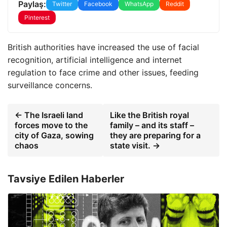
Paylaş:
Twitter
Facebook
WhatsApp
Reddit
Pinterest
British authorities have increased the use of facial
recognition, artificial intelligence and internet
regulation to face crime and other issues, feeding
surveillance concerns.
← The Israeli land
Like the British royal
forces move to the
family – and its staff –
city of Gaza, sowing
they are preparing for a
chaos
state visit. →
Tavsiye Edilen Haberler