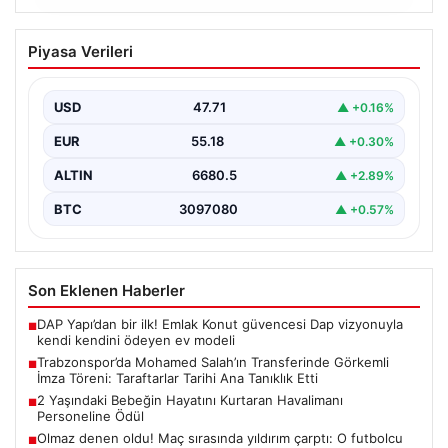
06.08.2026
Trabzonspor’da Mohamed Salah’ın
Piyasa Verileri
Transferinde Görkemli İmza Töreni:
Taraftarlar Tarihi Ana Tanıklık Etti
USD
47.71
▲ +0.16%
Trabzonspor, dünya futbolunun yıldız isimlerinden
Mohamed Salah’ı renklerine bağlamanın gururunu
EUR
55.18
▲ +0.30%
yaşıyor. Yoğun ilgiyle karşılanan…
ALTIN
6680.5
▲ +2.89%
BTC
3097080
▲ +0.57%
Son Eklenen Haberler
DAP Yapı’dan bir ilk! Emlak Konut güvencesi Dap vizyonuyla
■
kendi kendini ödeyen ev modeli
Trabzonspor’da Mohamed Salah’ın Transferinde Görkemli
■
İmza Töreni: Taraftarlar Tarihi Ana Tanıklık Etti
2 Yaşındaki Bebeğin Hayatını Kurtaran Havalimanı
■
Personeline Ödül
Olmaz denen oldu! Maç sırasında yıldırım çarptı: O futbolcu
■