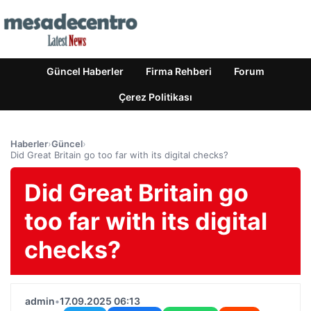
Güncel Haberler
Firma Rehberi
Forum
Çerez Politikası
Haberler
›
Güncel
›
Did Great Britain go too far with its digital checks?
Did Great Britain go
too far with its digital
checks?
admin
•
17.09.2025 06:13