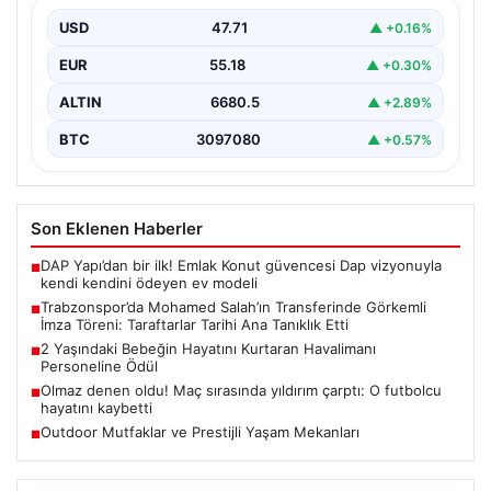
İstanbul Sabiha Gökçen Havalimanı’nda yaşanan kritik
bir olayda, 2 yaşındaki Liam isimli bir çocuğun…
USD
47.71
▲ +0.16%
EUR
55.18
▲ +0.30%
ALTIN
6680.5
▲ +2.89%
BTC
3097080
▲ +0.57%
Son Eklenen Haberler
DAP Yapı’dan bir ilk! Emlak Konut güvencesi Dap vizyonuyla
■
kendi kendini ödeyen ev modeli
Trabzonspor’da Mohamed Salah’ın Transferinde Görkemli
■
İmza Töreni: Taraftarlar Tarihi Ana Tanıklık Etti
2 Yaşındaki Bebeğin Hayatını Kurtaran Havalimanı
■
Personeline Ödül
Olmaz denen oldu! Maç sırasında yıldırım çarptı: O futbolcu
■
hayatını kaybetti
Outdoor Mutfaklar ve Prestijli Yaşam Mekanları
■