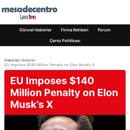
Güncel Haberler
Firma Rehberi
Forum
Çerez Politikası
Haberler
›
Güncel
›
EU Imposes $140 Million Penalty on Elon Musk’s X
EU Imposes $140
Million Penalty on Elon
Musk’s X