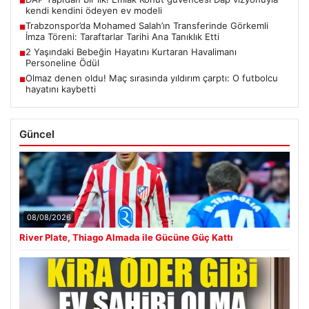
■
kendi kendini ödeyen ev modeli
Trabzonspor’da Mohamed Salah’ın Transferinde Görkemli
■
İmza Töreni: Taraftarlar Tarihi Ana Tanıklık Etti
2 Yaşındaki Bebeğin Hayatını Kurtaran Havalimanı
■
Personeline Ödül
Olmaz denen oldu! Maç sırasında yıldırım çarptı: O futbolcu
■
hayatını kaybetti
Güncel
08/08/2026
River Plate, Thiago Almada ile Gücüne Güç Kattı