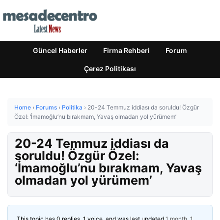
Güncel Haberler
Firma Rehberi
Forum
Çerez Politikası
Home
›
Forums
›
Politika
›
20-24 Temmuz iddiası da soruldu! Özgür
Özel: ‘İmamoğlu’nu bırakmam, Yavaş olmadan yol yürümem’
20-24 Temmuz iddiası da
soruldu! Özgür Özel:
‘İmamoğlu’nu bırakmam, Yavaş
olmadan yol yürümem’
This topic has 0 replies, 1 voice, and was last updated
1 month, 1