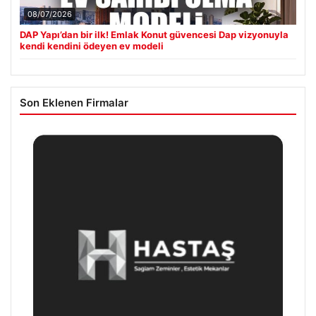
08/07/2026
DAP Yapı’dan bir ilk! Emlak Konut güvencesi Dap vizyonuyla
kendi kendini ödeyen ev modeli
Son Eklenen Firmalar