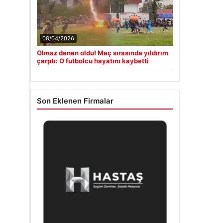
08/04/2026
Olmaz denen oldu! Maç sırasında yıldırım
çarptı: O futbolcu hayatını kaybetti
Son Eklenen Firmalar