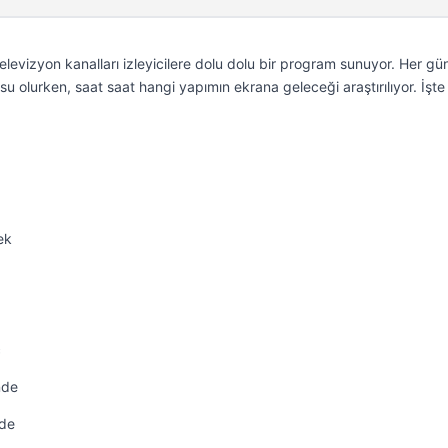
levizyon kanalları izleyicilere dolu dolu bir program sunuyor. Her gü
u olurken, saat saat hangi yapımın ekrana geleceği araştırılıyor. İşt
ek
ç
nde
rde