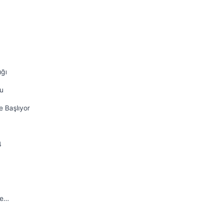
ığı
nu
e Başlıyor
4
ve…