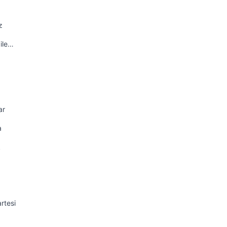
z
ile…
ar
a
k
rtesi