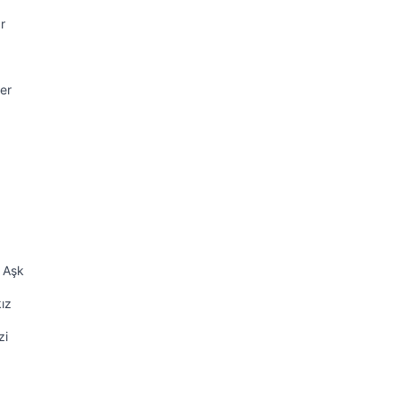
r
er
k Aşk
ız
zi