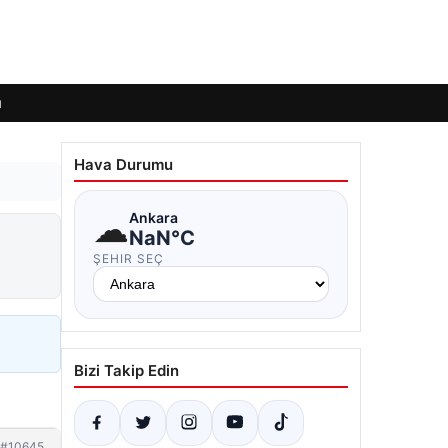
ı
Hava Durumu
☁
Ankara
NaN°C
ŞEHIR SEÇ
Bizi Takip Edin
#10645