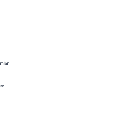
mleri
nım