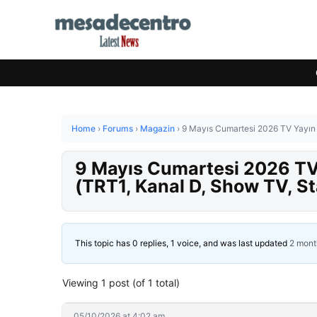
Home
›
Forums
›
Magazin
›
9 Mayıs Cumartesi 2026 TV Yayın A
9 Mayıs Cumartesi 2026 TV 
(TRT1, Kanal D, Show TV, St
This topic has 0 replies, 1 voice, and was last updated
2 mont
Viewing 1 post (of 1 total)
05/10/2026 at 4:02 am