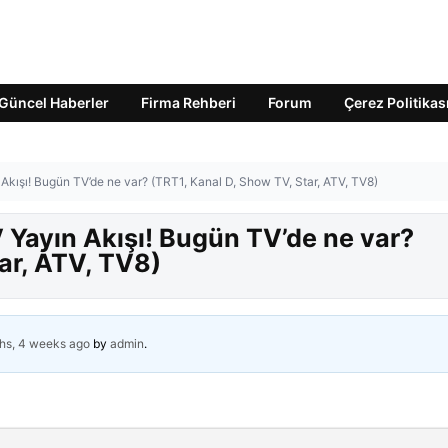
Güncel Haberler
Firma Rehberi
Forum
Çerez Politikas
kışı! Bugün TV’de ne var? (TRT1, Kanal D, Show TV, Star, ATV, TV8)
Yayın Akışı! Bugün TV’de ne var?
ar, ATV, TV8)
hs, 4 weeks ago
by
admin
.