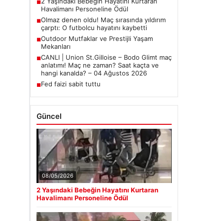
2 Yaşındaki Bebeğin Hayatını Kurtaran
■
Havalimanı Personeline Ödül
Olmaz denen oldu! Maç sırasında yıldırım
■
çarptı: O futbolcu hayatını kaybetti
Outdoor Mutfaklar ve Prestijli Yaşam
■
Mekanları
CANLI | Union St.Gilloise – Bodo Glimt maç
■
anlatımı! Maç ne zaman? Saat kaçta ve
hangi kanalda? – 04 Ağustos 2026
Fed faizi sabit tuttu
■
Güncel
08/05/2026
2 Yaşındaki Bebeğin Hayatını Kurtaran
Havalimanı Personeline Ödül