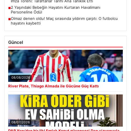
İmza Töreni: Taraftarlar Tarihi Ana Tanıklık Etti
2 Yaşındaki Bebeğin Hayatını Kurtaran Havalimanı
■
Personeline Ödül
Olmaz denen oldu! Maç sırasında yıldırım çarptı: O futbolcu
■
hayatını kaybetti
Güncel
08/08/2026
River Plate, Thiago Almada ile Gücüne Güç Kattı
08/07/2026
DAP Yapı’dan bir ilk! Emlak Konut güvencesi Dap vizyonuyla