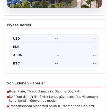
07.08.2026
DAP Yapı’dan bir ilk! Emlak Konut
Piyasa Verileri
güvencesi Dap vizyonuyla kendi
kendini ödeyen ev modeli
USD
--
--
{"title": "DAP Yapı’dan Bir İlk: Güvence ve Vizyonla Kendi
Kendini Ödeyen Ev Modeli", "content":…
EUR
--
--
ALTIN
--
--
BTC
--
--
Son Eklenen Haberler
River Plate, Thiago Almada ile Gücüne Güç Kattı
■
DAP Yapı’dan bir ilk! Emlak Konut güvencesi Dap vizyonuyla
■
kendi kendini ödeyen ev modeli
Trabzonspor’da Mohamed Salah’ın Transferinde Görkemli
■