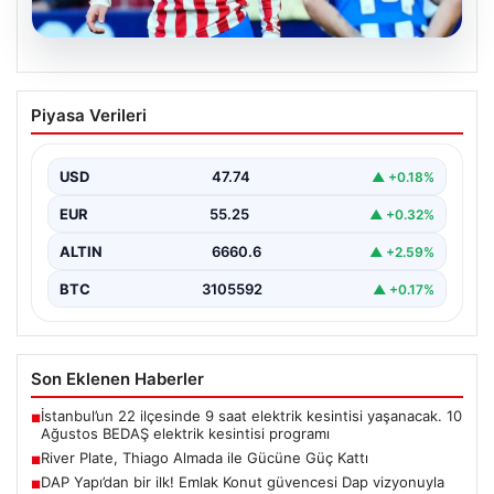
08.08.2026
River Plate, Thiago Almada ile Gücüne
Piyasa Verileri
Güç Kattı
Güney Amerika futbolunun köklü kulüplerinden River
Plate, transfer döneminin en çok konuşulan
USD
47.74
▲ +0.18%
isimlerinden biri…
EUR
55.25
▲ +0.32%
ALTIN
6660.6
▲ +2.59%
BTC
3105592
▲ +0.17%
Son Eklenen Haberler
İstanbul’un 22 ilçesinde 9 saat elektrik kesintisi yaşanacak. 10
■
Ağustos BEDAŞ elektrik kesintisi programı
River Plate, Thiago Almada ile Gücüne Güç Kattı
■
DAP Yapı’dan bir ilk! Emlak Konut güvencesi Dap vizyonuyla
■