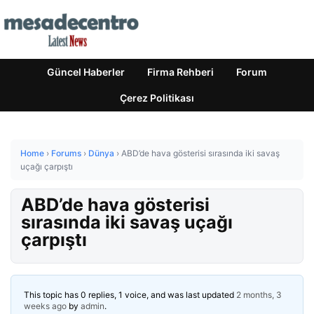
Güncel Haberler
Firma Rehberi
Forum
Çerez Politikası
Home
›
Forums
›
Dünya
›
ABD’de hava gösterisi sırasında iki savaş
uçağı çarpıştı
ABD’de hava gösterisi
sırasında iki savaş uçağı
çarpıştı
This topic has 0 replies, 1 voice, and was last updated
2 months, 3
weeks ago
by
admin
.