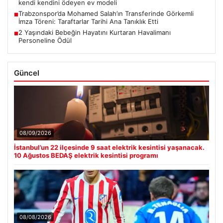
kendi kendini ödeyen ev modeli
Trabzonspor’da Mohamed Salah’ın Transferinde Görkemli
■
İmza Töreni: Taraftarlar Tarihi Ana Tanıklık Etti
2 Yaşındaki Bebeğin Hayatını Kurtaran Havalimanı
■
Personeline Ödül
Güncel
08/09/2026
İstanbul’un 22 ilçesinde 9 saat elektrik kesintisi yaşanacak.
10 Ağustos BEDAŞ elektrik kesintisi programı
08/08/2026