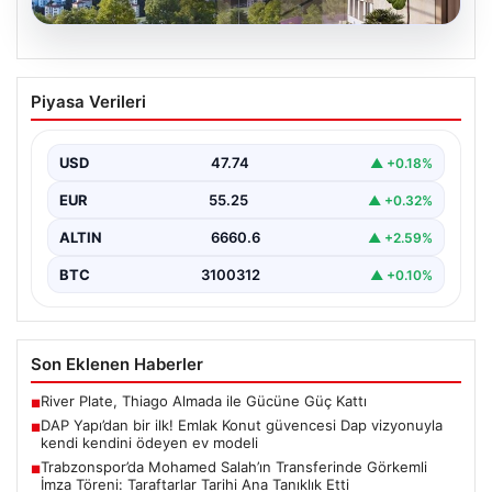
07.08.2026
DAP Yapı’dan bir ilk! Emlak Konut
Piyasa Verileri
güvencesi Dap vizyonuyla kendi
kendini ödeyen ev modeli
USD
47.74
▲ +0.18%
{"title": "DAP Yapı’dan Bir İlk: Güvence ve Vizyonla Kendi
Kendini Ödeyen Ev Modeli", "content":…
EUR
55.25
▲ +0.32%
ALTIN
6660.6
▲ +2.59%
BTC
3100312
▲ +0.10%
Son Eklenen Haberler
River Plate, Thiago Almada ile Gücüne Güç Kattı
■
DAP Yapı’dan bir ilk! Emlak Konut güvencesi Dap vizyonuyla
■
kendi kendini ödeyen ev modeli
Trabzonspor’da Mohamed Salah’ın Transferinde Görkemli
■
İmza Töreni: Taraftarlar Tarihi Ana Tanıklık Etti