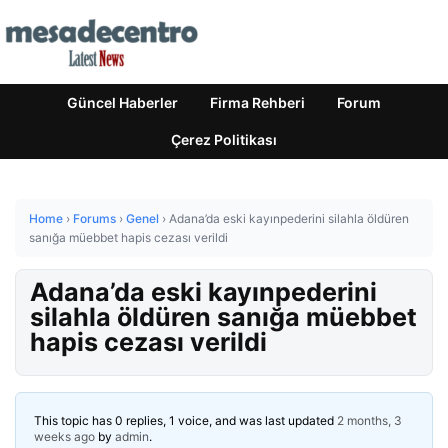
Güncel Haberler
Firma Rehberi
Forum
Çerez Politikası
Home
›
Forums
›
Genel
›
Adana’da eski kayınpederini silahla öldüren
sanığa müebbet hapis cezası verildi
Adana’da eski kayınpederini
silahla öldüren sanığa müebbet
hapis cezası verildi
This topic has 0 replies, 1 voice, and was last updated
2 months, 3
weeks ago
by
admin
.