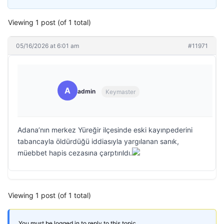
Viewing 1 post (of 1 total)
05/16/2026 at 6:01 am
#11971
A
admin
Keymaster
Adana’nın merkez Yüreğir ilçesinde eski kayınpederini
tabancayla öldürdüğü iddiasıyla yargılanan sanık,
müebbet hapis cezasına çarptırıldı.
Viewing 1 post (of 1 total)
You must be logged in to reply to this topic.