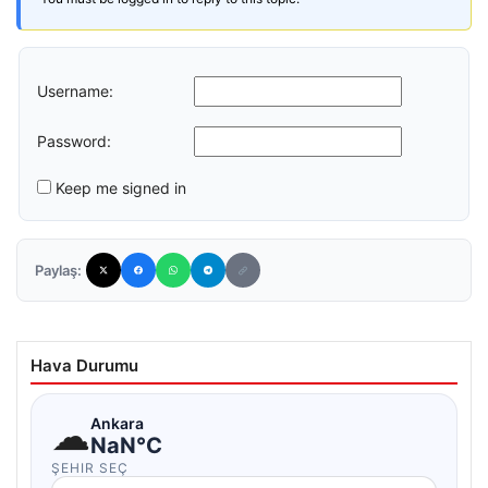
Username:
Password:
Keep me signed in
Paylaş:
Hava Durumu
☁
Ankara
NaN°C
ŞEHIR SEÇ