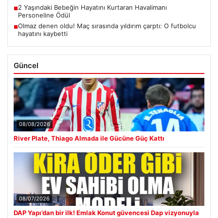
2 Yaşındaki Bebeğin Hayatını Kurtaran Havalimanı
■
Personeline Ödül
Olmaz denen oldu! Maç sırasında yıldırım çarptı: O futbolcu
■
hayatını kaybetti
Güncel
08/08/2026
River Plate, Thiago Almada ile Gücüne Güç Kattı
08/07/2026
DAP Yapı’dan bir ilk! Emlak Konut güvencesi Dap vizyonuyla