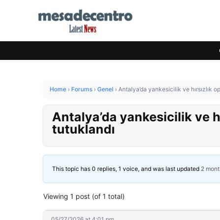
Home
›
Forums
›
Genel
›
Antalya’da yankesicilik ve hırsızlık 
Antalya’da yankesicilik ve 
tutuklandı
This topic has 0 replies, 1 voice, and was last updated
2 mont
Viewing 1 post (of 1 total)
05/27/2026 at 4:01 pm