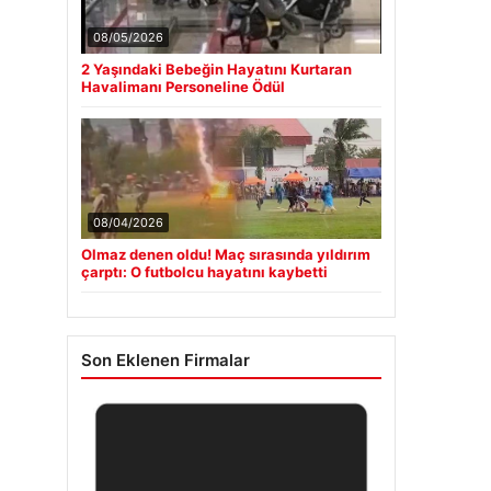
08/05/2026
2 Yaşındaki Bebeğin Hayatını Kurtaran
Havalimanı Personeline Ödül
08/04/2026
Olmaz denen oldu! Maç sırasında yıldırım
çarptı: O futbolcu hayatını kaybetti
Son Eklenen Firmalar