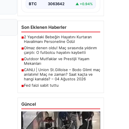
BTC
3063642
▲ +0.94%
Son Eklenen Haberler
2 Yaşındaki Bebeğin Hayatını Kurtaran
■
Havalimanı Personeline Ödül
Olmaz denen oldu! Maç sırasında yıldırım
■
çarptı: O futbolcu hayatını kaybetti
Outdoor Mutfaklar ve Prestijli Yaşam
■
Mekanları
CANLI | Union St.Gilloise – Bodo Glimt maç
■
anlatımı! Maç ne zaman? Saat kaçta ve
hangi kanalda? – 04 Ağustos 2026
Fed faizi sabit tuttu
■
Güncel