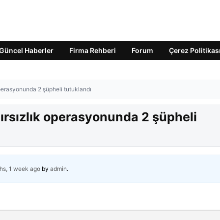
Güncel Haberler
Firma Rehberi
Forum
Çerez Politikas
operasyonunda 2 şüpheli tutuklandı
hırsızlık operasyonunda 2 şüpheli
hs, 1 week ago
by
admin
.