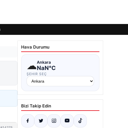
ı
Hava Durumu
☁
Ankara
NaN°C
ŞEHIR SEÇ
Bizi Takip Edin
#14275