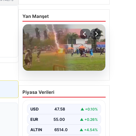
Yan Manşet
04.08.2026
Olmaz denen oldu! Maç
Piyasa Verileri
sırasında yıldırım çarptı: O
futbolcu hayatını kaybetti
USD
47.58
▲ +0.10%
EUR
55.00
▲ +0.26%
ALTIN
6514.0
▲ +4.54%