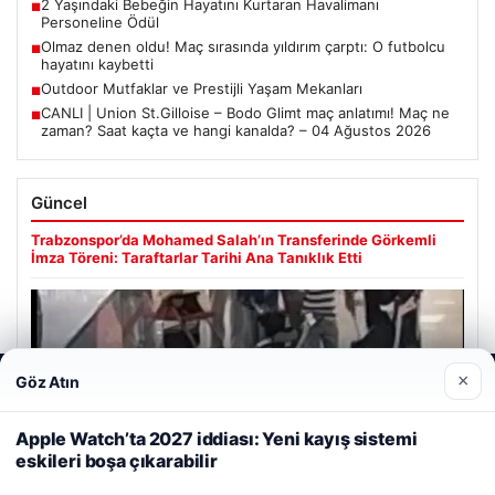
2 Yaşındaki Bebeğin Hayatını Kurtaran Havalimanı
■
Personeline Ödül
Olmaz denen oldu! Maç sırasında yıldırım çarptı: O futbolcu
■
hayatını kaybetti
Outdoor Mutfaklar ve Prestijli Yaşam Mekanları
■
CANLI | Union St.Gilloise – Bodo Glimt maç anlatımı! Maç ne
■
zaman? Saat kaçta ve hangi kanalda? – 04 Ağustos 2026
Güncel
Trabzonspor’da Mohamed Salah’ın Transferinde Görkemli
İmza Töreni: Taraftarlar Tarihi Ana Tanıklık Etti
×
Göz Atın
Web sitemizi nasıl kullandığınızı daha iyi anlayabilmek,
08/05/2026
deneyiminizi kişiselleştirmek ve geliştirmek amacıyla çerezler
2 Yaşındaki Bebeğin Hayatını Kurtaran Havalimanı
kullanıyoruz.
Çerez Politikamız
Apple Watch’ta 2027 iddiası: Yeni kayış sistemi
Personeline Ödül
eskileri boşa çıkarabilir
Reddet
Kabul Et