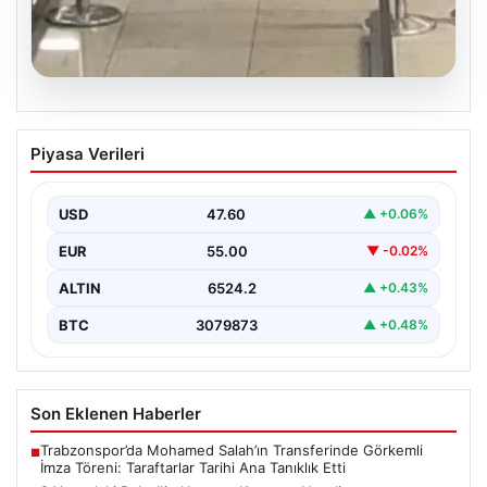
05.08.2026
2 Yaşındaki Bebeğin Hayatını Kurtaran
Piyasa Verileri
Havalimanı Personeline Ödül
İstanbul Sabiha Gökçen Havalimanı'nda yaşanan kritik
bir olayda, 2 yaşındaki Liam isimli bir çocuğun…
USD
47.60
▲ +0.06%
EUR
55.00
▼ -0.02%
ALTIN
6524.2
▲ +0.43%
BTC
3079873
▲ +0.48%
Son Eklenen Haberler
Trabzonspor’da Mohamed Salah’ın Transferinde Görkemli
■
İmza Töreni: Taraftarlar Tarihi Ana Tanıklık Etti