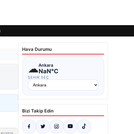
ı
Hava Durumu
☁
Ankara
NaN°C
ŞEHIR SEÇ
Bizi Takip Edin
#13515