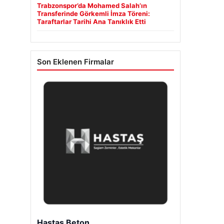
Trabzonspor’da Mohamed Salah’ın
Transferinde Görkemli İmza Töreni:
Taraftarlar Tarihi Ana Tanıklık Etti
Son Eklenen Firmalar
Hastaş Beton