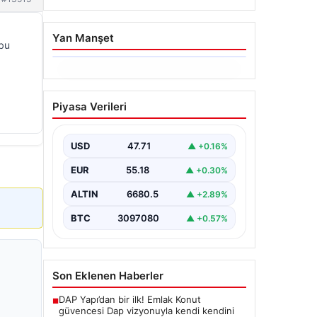
Yan Manşet
 bu
06.08.2026
Trabzonspor’da Mohamed
Piyasa Verileri
Salah’ın Transferinde
Görkemli İmza Töreni:
Taraftarlar Tarihi Ana
USD
47.71
▲ +0.16%
Tanıklık Etti
EUR
55.18
▲ +0.30%
Trabzonspor, dünya futbolunun
yıldız isimlerinden Mohamed Salah’ı
ALTIN
6680.5
▲ +2.89%
renklerine bağlamanın gururunu
yaşıyor. Yoğun ilgiyle karşılanan…
BTC
3097080
▲ +0.57%
Son Eklenen Haberler
DAP Yapı’dan bir ilk! Emlak Konut
■
güvencesi Dap vizyonuyla kendi kendini