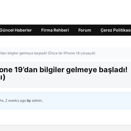
Güncel Haberler
Firma Rehberi
Forum
Çerez Politikas
9’dan bilgiler gelmeye başladı! (Önce bir iPhone 18 çıksaydı)
hone 19’dan bilgiler gelmeye başladı!
ı)
hs, 2 weeks ago
by
admin
.