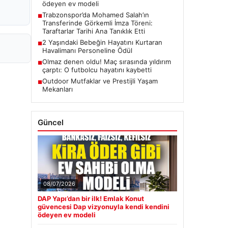
ödeyen ev modeli
Trabzonspor’da Mohamed Salah’ın
■
Transferinde Görkemli İmza Töreni:
Taraftarlar Tarihi Ana Tanıklık Etti
2 Yaşındaki Bebeğin Hayatını Kurtaran
■
Havalimanı Personeline Ödül
Olmaz denen oldu! Maç sırasında yıldırım
■
çarptı: O futbolcu hayatını kaybetti
Outdoor Mutfaklar ve Prestijli Yaşam
■
Mekanları
Güncel
08/07/2026
DAP Yapı’dan bir ilk! Emlak Konut
güvencesi Dap vizyonuyla kendi kendini
ödeyen ev modeli