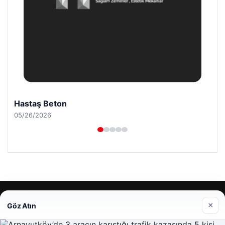
Hastaş Beton
05/26/2026
© 2026 Mesadecentro – Latest News
×
Göz Atın
tcio