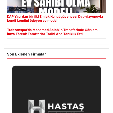
08/07/2026
DAP Yapı’dan bir ilk! Emlak Konut güvencesi Dap vizyonuyla
kendi kendini ödeyen ev modeli
Trabzonspor’da Mohamed Salah’ın Transferinde Görkemli
İmza Töreni: Taraftarlar Tarihi Ana Tanıklık Etti
Son Eklenen Firmalar