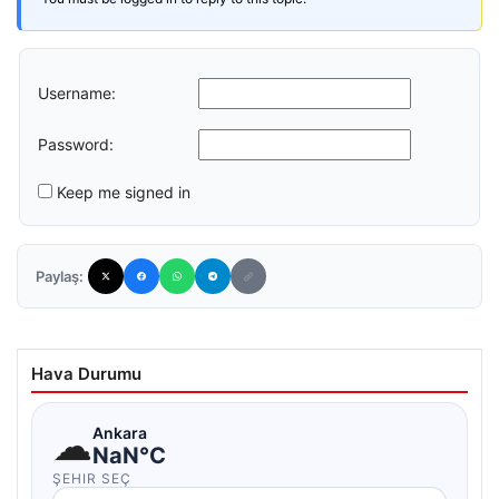
Username:
Password:
Keep me signed in
Paylaş:
Hava Durumu
☁
Ankara
NaN°C
ŞEHIR SEÇ