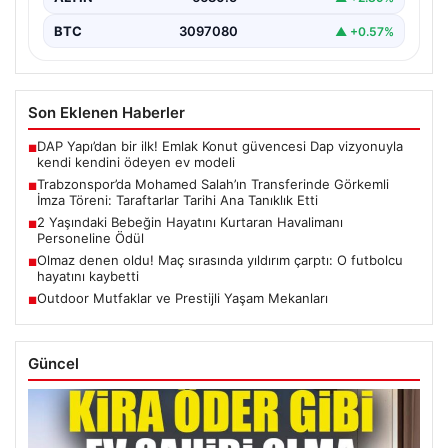
BTC
3097080
▲ +0.57%
Son Eklenen Haberler
DAP Yapı’dan bir ilk! Emlak Konut güvencesi Dap vizyonuyla
■
kendi kendini ödeyen ev modeli
Trabzonspor’da Mohamed Salah’ın Transferinde Görkemli
■
İmza Töreni: Taraftarlar Tarihi Ana Tanıklık Etti
2 Yaşındaki Bebeğin Hayatını Kurtaran Havalimanı
■
Personeline Ödül
Olmaz denen oldu! Maç sırasında yıldırım çarptı: O futbolcu
■
hayatını kaybetti
Outdoor Mutfaklar ve Prestijli Yaşam Mekanları
■
Güncel