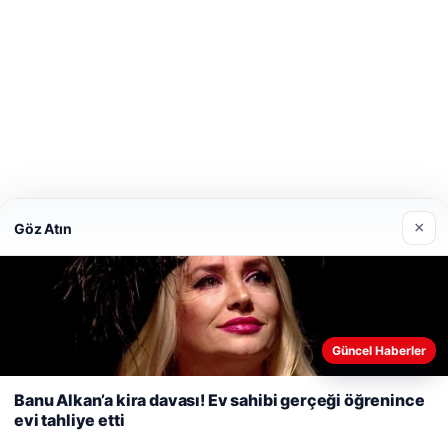
etcio
×
Göz Atın
Web sitemizi nasıl kullandığınızı daha iyi anlayabilmek,
Güncel Haberler
deneyiminizi kişiselleştirmek ve geliştirmek amacıyla çerezler
kullanıyoruz.
Çerez Politikamız
Banu Alkan’a kira davası! Ev sahibi gerçeği öğrenince
evi tahliye etti
Reddet
Kabul Et