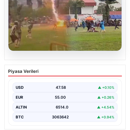
04.08.2026
Olmaz denen oldu! Maç sırasında
Piyasa Verileri
yıldırım çarptı: O futbolcu hayatını
kaybetti
USD
47.58
▲ +0.10%
EUR
55.00
▲ +0.26%
ALTIN
6514.0
▲ +4.54%
BTC
3063642
▲ +0.94%