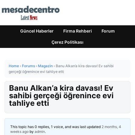
Güncel Haberler
Firma Rehberi
Forum
Çerez Politikası
Home
›
Forums
›
Magazin
›
Banu Alkan’a kira davası! Ev sahibi
gerçeği öğrenince evi tahliye etti
Banu Alkan’a kira davası! Ev
sahibi gerçeği öğrenince evi
tahliye etti
This topic has 0 replies, 1 voice, and was last updated
2 months, 4
weeks ago
by
admin
.