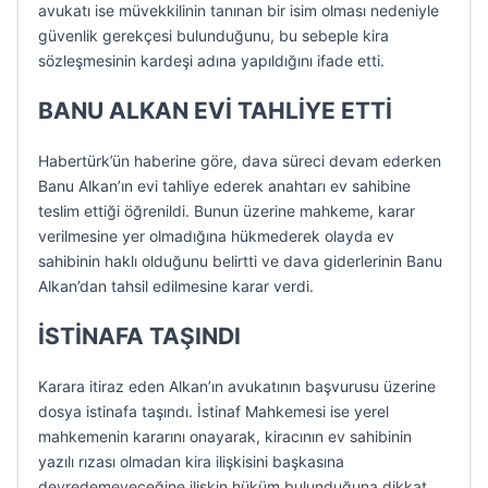
avukatı ise müvekkilinin tanınan bir isim olması nedeniyle
güvenlik gerekçesi bulunduğunu, bu sebeple kira
sözleşmesinin kardeşi adına yapıldığını ifade etti.
BANU ALKAN EVİ TAHLİYE ETTİ
Habertürk’ün haberine göre, dava süreci devam ederken
Banu Alkan’ın evi tahliye ederek anahtarı ev sahibine
teslim ettiği öğrenildi. Bunun üzerine mahkeme, karar
verilmesine yer olmadığına hükmederek olayda ev
sahibinin haklı olduğunu belirtti ve dava giderlerinin Banu
Alkan’dan tahsil edilmesine karar verdi.
İSTİNAFA TAŞINDI
Karara itiraz eden Alkan’ın avukatının başvurusu üzerine
dosya istinafa taşındı. İstinaf Mahkemesi ise yerel
mahkemenin kararını onayarak, kiracının ev sahibinin
yazılı rızası olmadan kira ilişkisini başkasına
devredemeyeceğine ilişkin hüküm bulunduğuna dikkat