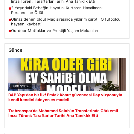
İmza Töreni: Taraftarlar Tarihi Ana Tanıklık Etti
2 Yaşındaki Bebeğin Hayatını Kurtaran Havalimanı
■
Personeline Ödül
Olmaz denen oldu! Maç sırasında yıldırım çarptı: O futbolcu
■
hayatını kaybetti
Outdoor Mutfaklar ve Prestijli Yaşam Mekanları
■
Güncel
08/07/2026
DAP Yapı’dan bir ilk! Emlak Konut güvencesi Dap vizyonuyla
kendi kendini ödeyen ev modeli
Trabzonspor’da Mohamed Salah’ın Transferinde Görkemli
İmza Töreni: Taraftarlar Tarihi Ana Tanıklık Etti