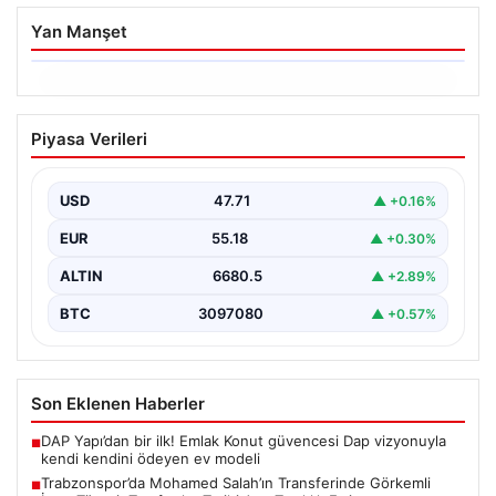
Yan Manşet
06.08.2026
Trabzonspor’da Mohamed Salah’ın
Piyasa Verileri
Transferinde Görkemli İmza Töreni:
Taraftarlar Tarihi Ana Tanıklık Etti
USD
47.71
▲ +0.16%
Trabzonspor, dünya futbolunun yıldız isimlerinden
Mohamed Salah’ı renklerine bağlamanın gururunu
EUR
55.18
▲ +0.30%
yaşıyor. Yoğun ilgiyle karşılanan…
ALTIN
6680.5
▲ +2.89%
BTC
3097080
▲ +0.57%
Son Eklenen Haberler
DAP Yapı’dan bir ilk! Emlak Konut güvencesi Dap vizyonuyla
■
kendi kendini ödeyen ev modeli
Trabzonspor’da Mohamed Salah’ın Transferinde Görkemli
■