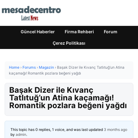
Güncel Haberler
Firma Rehberi
Forum
Çerez Politikası
Home
›
Forums
›
Magazin
›
Başak Dizer ile Kıvanç Tatlıtuğ’un Atina
kaçamağı! Romantik pozlara beğeni yağdı
Başak Dizer ile Kıvanç
Tatlıtuğ’un Atina kaçamağı!
Romantik pozlara beğeni yağdı
This topic has 0 replies, 1 voice, and was last updated
3 months ago
by
admin
.