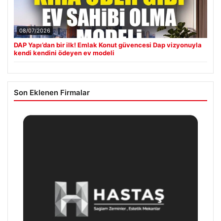
08/07/2026
DAP Yapı’dan bir ilk! Emlak Konut güvencesi Dap vizyonuyla
kendi kendini ödeyen ev modeli
Son Eklenen Firmalar