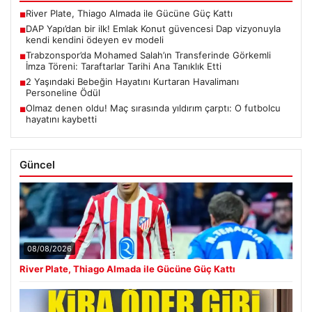
River Plate, Thiago Almada ile Gücüne Güç Kattı
■
DAP Yapı’dan bir ilk! Emlak Konut güvencesi Dap vizyonuyla
■
kendi kendini ödeyen ev modeli
Trabzonspor’da Mohamed Salah’ın Transferinde Görkemli
■
İmza Töreni: Taraftarlar Tarihi Ana Tanıklık Etti
2 Yaşındaki Bebeğin Hayatını Kurtaran Havalimanı
■
Personeline Ödül
Olmaz denen oldu! Maç sırasında yıldırım çarptı: O futbolcu
■
hayatını kaybetti
Güncel
08/08/2026
River Plate, Thiago Almada ile Gücüne Güç Kattı