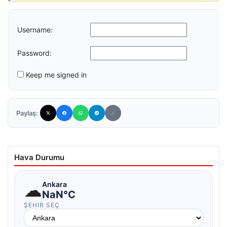
Username:
Password:
Keep me signed in
Paylaş:
Hava Durumu
☁
Ankara
NaN°C
ŞEHIR SEÇ