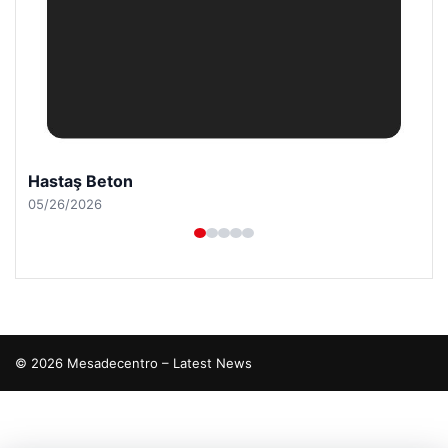
Hastaş Beton
05/26/2026
© 2026 Mesadecentro – Latest News
tcio