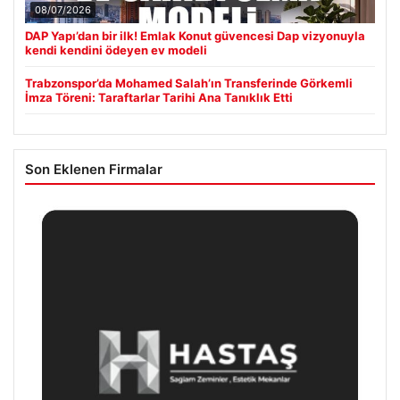
08/07/2026
DAP Yapı’dan bir ilk! Emlak Konut güvencesi Dap vizyonuyla
kendi kendini ödeyen ev modeli
Trabzonspor’da Mohamed Salah’ın Transferinde Görkemli
İmza Töreni: Taraftarlar Tarihi Ana Tanıklık Etti
Son Eklenen Firmalar