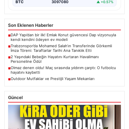
BTC
3097080
▲ +0.57%
Son Eklenen Haberler
DAP Yapı’dan bir ilk! Emlak Konut güvencesi Dap vizyonuyla
■
kendi kendini ödeyen ev modeli
Trabzonspor’da Mohamed Salah’ın Transferinde Görkemli
■
İmza Töreni: Taraftarlar Tarihi Ana Tanıklık Etti
2 Yaşındaki Bebeğin Hayatını Kurtaran Havalimanı
■
Personeline Ödül
Olmaz denen oldu! Maç sırasında yıldırım çarptı: O futbolcu
■
hayatını kaybetti
Outdoor Mutfaklar ve Prestijli Yaşam Mekanları
■
Güncel