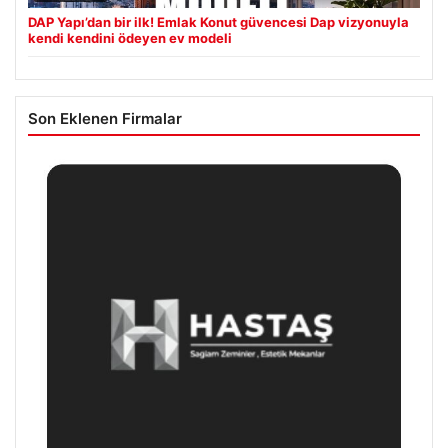
DAP Yapı’dan bir ilk! Emlak Konut güvencesi Dap vizyonuyla
kendi kendini ödeyen ev modeli
Son Eklenen Firmalar