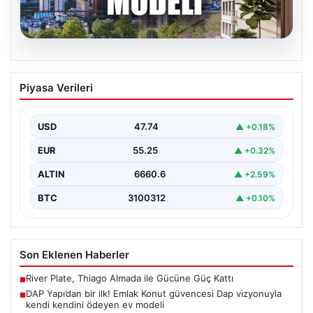
07.08.2026
DAP Yapı’dan bir ilk! Emlak Konut
Piyasa Verileri
güvencesi Dap vizyonuyla kendi
kendini ödeyen ev modeli
USD
47.74
▲ +0.18%
{"title": "DAP Yapı’dan Bir İlk: Güvence ve Vizyonla Kendi
Kendini Ödeyen Ev Modeli", "content":…
EUR
55.25
▲ +0.32%
ALTIN
6660.6
▲ +2.59%
BTC
3100312
▲ +0.10%
Son Eklenen Haberler
River Plate, Thiago Almada ile Gücüne Güç Kattı
■
DAP Yapı’dan bir ilk! Emlak Konut güvencesi Dap vizyonuyla
■
kendi kendini ödeyen ev modeli