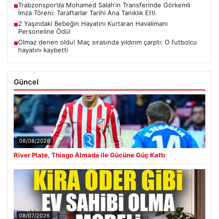
Trabzonspor’da Mohamed Salah’ın Transferinde Görkemli
■
İmza Töreni: Taraftarlar Tarihi Ana Tanıklık Etti
2 Yaşındaki Bebeğin Hayatını Kurtaran Havalimanı
■
Personeline Ödül
Olmaz denen oldu! Maç sırasında yıldırım çarptı: O futbolcu
■
hayatını kaybetti
Güncel
08/08/2026
River Plate, Thiago Almada ile Gücüne Güç Kattı
08/07/2026