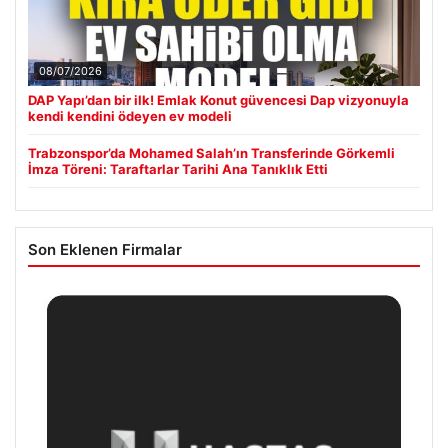
08/07/2026
DAP Yapı’dan bir ilk! Emlak Konut güvencesi Dap vizyonuyla
kendi kendini ödeyen ev modeli
Trabzonspor’da Mohamed Salah’ın Transferinde Görkemli
İmza Töreni: Taraftarlar Tarihi Ana Tanıklık Etti
Son Eklenen Firmalar