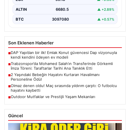
ALTIN
6680.5
▲ +2.89%
BTC
3097080
▲ +0.57%
Son Eklenen Haberler
DAP Yapı’dan bir ilk! Emlak Konut güvencesi Dap vizyonuyla
■
kendi kendini ödeyen ev modeli
Trabzonspor’da Mohamed Salah’ın Transferinde Görkemli
■
İmza Töreni: Taraftarlar Tarihi Ana Tanıklık Etti
2 Yaşındaki Bebeğin Hayatını Kurtaran Havalimanı
■
Personeline Ödül
Olmaz denen oldu! Maç sırasında yıldırım çarptı: O futbolcu
■
hayatını kaybetti
Outdoor Mutfaklar ve Prestijli Yaşam Mekanları
■
Güncel