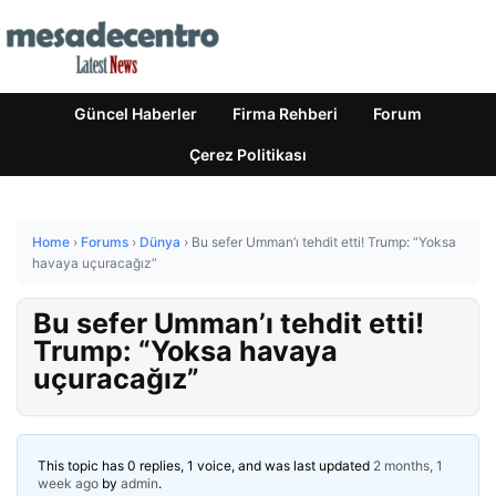
Güncel Haberler
Firma Rehberi
Forum
Çerez Politikası
Home
›
Forums
›
Dünya
›
Bu sefer Umman’ı tehdit etti! Trump: “Yoksa
havaya uçuracağız”
Bu sefer Umman’ı tehdit etti!
Trump: “Yoksa havaya
uçuracağız”
This topic has 0 replies, 1 voice, and was last updated
2 months, 1
week ago
by
admin
.