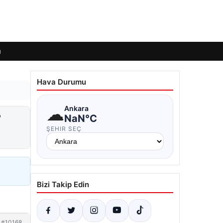
ı
Hava Durumu
☁
Ankara
?
NaN°C
ŞEHIR SEÇ
Bizi Takip Edin
#10168