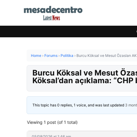
Home
›
Forums
›
Politika
›
Burcu Köksal ve Mesut Özaslan AK 
Burcu Köksal ve Mesut Özas
Köksal’dan açıklama: “CHP 
This topic has 0 replies, 1 voice, and was last updated
3 mont
Viewing 1 post (of 1 total)
05/08/2026 at 1:46 am