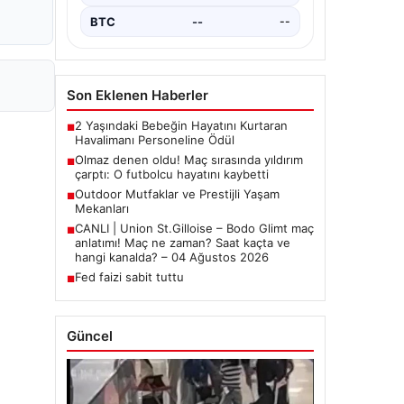
BTC
--
--
Son Eklenen Haberler
2 Yaşındaki Bebeğin Hayatını Kurtaran
■
Havalimanı Personeline Ödül
Olmaz denen oldu! Maç sırasında yıldırım
■
çarptı: O futbolcu hayatını kaybetti
Outdoor Mutfaklar ve Prestijli Yaşam
■
Mekanları
CANLI | Union St.Gilloise – Bodo Glimt maç
■
anlatımı! Maç ne zaman? Saat kaçta ve
hangi kanalda? – 04 Ağustos 2026
Fed faizi sabit tuttu
■
Güncel