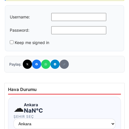
Username:
Password:
Keep me signed in
Paylaş:
Hava Durumu
☁
Ankara
NaN°C
ŞEHIR SEÇ