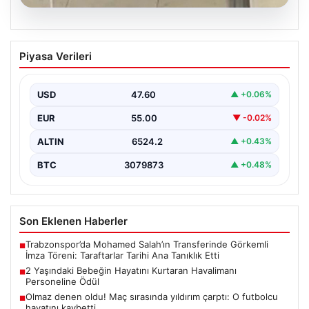
05.08.2026
2 Yaşındaki Bebeğin Hayatını Kurtaran
Piyasa Verileri
Havalimanı Personeline Ödül
İstanbul Sabiha Gökçen Havalimanı'nda yaşanan kritik
bir olayda, 2 yaşındaki Liam isimli bir çocuğun…
USD
47.60
▲ +0.06%
EUR
55.00
▼ -0.02%
ALTIN
6524.2
▲ +0.43%
BTC
3079873
▲ +0.48%
Son Eklenen Haberler
Trabzonspor’da Mohamed Salah’ın Transferinde Görkemli
■
İmza Töreni: Taraftarlar Tarihi Ana Tanıklık Etti
2 Yaşındaki Bebeğin Hayatını Kurtaran Havalimanı
■
Personeline Ödül
Olmaz denen oldu! Maç sırasında yıldırım çarptı: O futbolcu
■
hayatını kaybetti