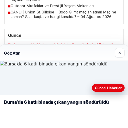
Outdoor Mutfaklar ve Prestijli Yaşam Mekanları
■
CANLI | Union St.Gilloise – Bodo Glimt maç anlatımı! Maç ne
■
zaman? Saat kaçta ve hangi kanalda? – 04 Ağustos 2026
Güncel
Trabzonspor’da Mohamed Salah’ın Transferinde Görkemli
İmza Töreni: Taraftarlar Tarihi Ana Tanıklık Etti
×
Göz Atın
Web sitemizi nasıl kullandığınızı daha iyi anlayabilmek,
08/05/2026
deneyiminizi kişiselleştirmek ve geliştirmek amacıyla çerezler
Güncel Haberler
2 Yaşındaki Bebeğin Hayatını Kurtaran Havalimanı
kullanıyoruz.
Çerez Politikamız
Personeline Ödül
Bursa’da 6 katlı binada çıkan yangın söndürüldü
Reddet
Kabul Et
Son Eklenen Firmalar