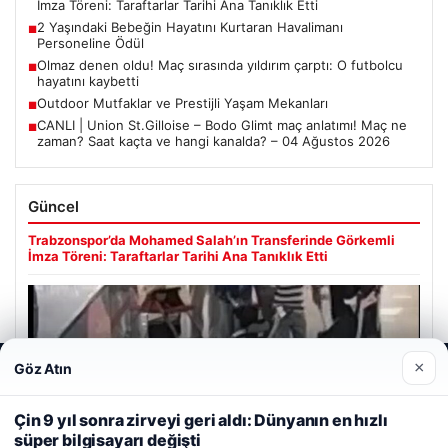
İmza Töreni: Taraftarlar Tarihi Ana Tanıklık Etti
2 Yaşındaki Bebeğin Hayatını Kurtaran Havalimanı
■
Personeline Ödül
Olmaz denen oldu! Maç sırasında yıldırım çarptı: O futbolcu
■
hayatını kaybetti
Outdoor Mutfaklar ve Prestijli Yaşam Mekanları
■
CANLI | Union St.Gilloise – Bodo Glimt maç anlatımı! Maç ne
■
zaman? Saat kaçta ve hangi kanalda? – 04 Ağustos 2026
Güncel
Trabzonspor’da Mohamed Salah’ın Transferinde Görkemli
İmza Töreni: Taraftarlar Tarihi Ana Tanıklık Etti
×
Göz Atın
Web sitemizi nasıl kullandığınızı daha iyi anlayabilmek,
08/05/2026
deneyiminizi kişiselleştirmek ve geliştirmek amacıyla çerezler
2 Yaşındaki Bebeğin Hayatını Kurtaran Havalimanı
kullanıyoruz.
Çerez Politikamız
Çin 9 yıl sonra zirveyi geri aldı: Dünyanın en hızlı
Personeline Ödül
süper bilgisayarı değişti
Reddet
Kabul Et