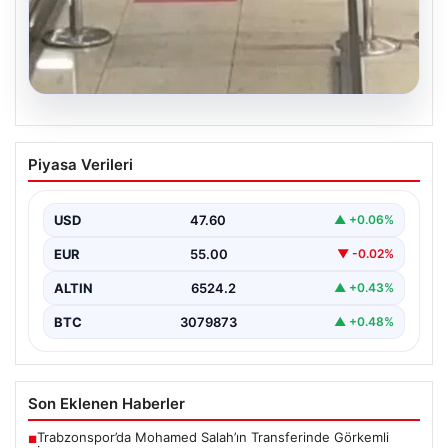
05.08.2026
2 Yaşındaki Bebeğin Hayatını Kurtaran
Piyasa Verileri
Havalimanı Personeline Ödül
İstanbul Sabiha Gökçen Havalimanı'nda yaşanan kritik
bir olayda, 2 yaşındaki Liam isimli bir çocuğun…
USD
47.60
▲ +0.06%
EUR
55.00
▼ -0.02%
ALTIN
6524.2
▲ +0.43%
BTC
3079873
▲ +0.48%
Son Eklenen Haberler
Trabzonspor’da Mohamed Salah’ın Transferinde Görkemli
■