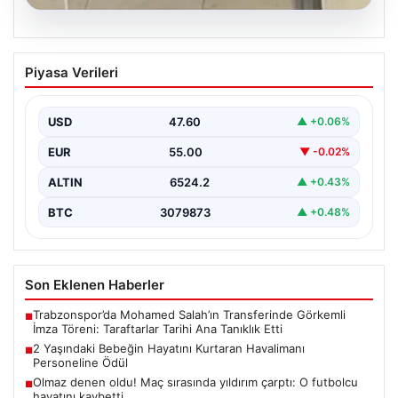
05.08.2026
2 Yaşındaki Bebeğin Hayatını Kurtaran
Piyasa Verileri
Havalimanı Personeline Ödül
İstanbul Sabiha Gökçen Havalimanı'nda yaşanan kritik
bir olayda, 2 yaşındaki Liam isimli bir çocuğun…
USD
47.60
▲ +0.06%
EUR
55.00
▼ -0.02%
ALTIN
6524.2
▲ +0.43%
BTC
3079873
▲ +0.48%
Son Eklenen Haberler
Trabzonspor’da Mohamed Salah’ın Transferinde Görkemli
■
İmza Töreni: Taraftarlar Tarihi Ana Tanıklık Etti
2 Yaşındaki Bebeğin Hayatını Kurtaran Havalimanı
■
Personeline Ödül
Olmaz denen oldu! Maç sırasında yıldırım çarptı: O futbolcu
■
hayatını kaybetti