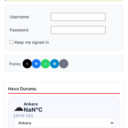
Username:
Password:
Keep me signed in
Paylaş:
Hava Durumu
☁
Ankara
NaN°C
ŞEHIR SEÇ