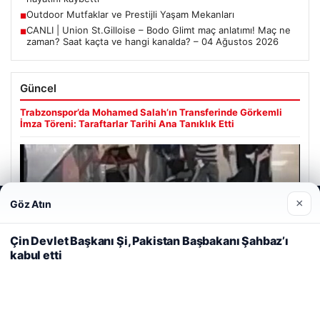
Outdoor Mutfaklar ve Prestijli Yaşam Mekanları
■
CANLI | Union St.Gilloise – Bodo Glimt maç anlatımı! Maç ne
■
zaman? Saat kaçta ve hangi kanalda? – 04 Ağustos 2026
Güncel
Trabzonspor’da Mohamed Salah’ın Transferinde Görkemli
İmza Töreni: Taraftarlar Tarihi Ana Tanıklık Etti
×
Göz Atın
Web sitemizi nasıl kullandığınızı daha iyi anlayabilmek,
08/05/2026
deneyiminizi kişiselleştirmek ve geliştirmek amacıyla çerezler
2 Yaşındaki Bebeğin Hayatını Kurtaran Havalimanı
kullanıyoruz.
Çerez Politikamız
Çin Devlet Başkanı Şi, Pakistan Başbakanı Şahbaz’ı
Personeline Ödül
kabul etti
Reddet
Kabul Et
Son Eklenen Firmalar