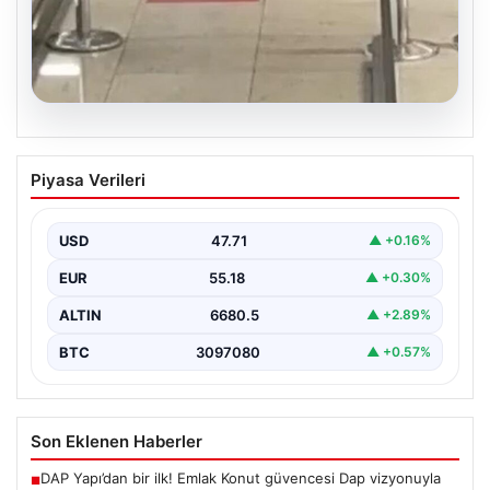
05.08.2026
2 Yaşındaki Bebeğin Hayatını Kurtaran
Piyasa Verileri
Havalimanı Personeline Ödül
İstanbul Sabiha Gökçen Havalimanı'nda yaşanan kritik
bir olayda, 2 yaşındaki Liam isimli bir çocuğun…
USD
47.71
▲ +0.16%
EUR
55.18
▲ +0.30%
ALTIN
6680.5
▲ +2.89%
BTC
3097080
▲ +0.57%
Son Eklenen Haberler
DAP Yapı’dan bir ilk! Emlak Konut güvencesi Dap vizyonuyla
■