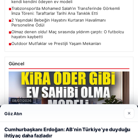
kendi kendini ödeyen ev modeli
Trabzonspor’da Mohamed Salah’ın Transferinde Görkemli
■
İmza Töreni: Taraftarlar Tarihi Ana Tanıklık Etti
2 Yaşındaki Bebeğin Hayatını Kurtaran Havalimanı
■
Personeline Ödül
Olmaz denen oldu! Maç sırasında yıldırım çarptı: O futbolcu
■
hayatını kaybetti
Outdoor Mutfaklar ve Prestijli Yaşam Mekanları
■
Güncel
08/07/2026
DAP Yapı’dan bir ilk! Emlak Konut güvencesi Dap vizyonuyla
×
Göz Atın
Web sitemizi nasıl kullandığınızı daha iyi anlayabilmek,
kendi kendini ödeyen ev modeli
deneyiminizi kişiselleştirmek ve geliştirmek amacıyla çerezler
Trabzonspor’da Mohamed Salah’ın Transferinde Görkemli
kullanıyoruz.
Çerez Politikamız
Cumhurbaşkanı Erdoğan: AB’nin Türkiye’ye duyduğu
İmza Töreni: Taraftarlar Tarihi Ana Tanıklık Etti
ihtiyaç daha fazladır
Reddet
Kabul Et