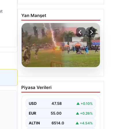
et
Yan Manşet
04.08.2026
Olmaz denen oldu! Maç
Piyasa Verileri
sırasında yıldırım çarptı: O
futbolcu hayatını kaybetti
USD
47.58
▲ +0.10%
EUR
55.00
▲ +0.26%
ALTIN
6514.0
▲ +4.54%