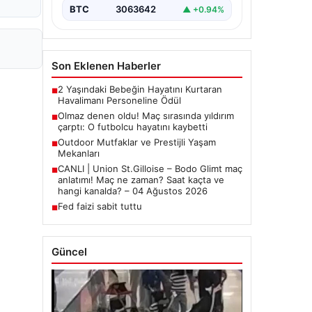
BTC
3063642
▲ +0.94%
Son Eklenen Haberler
2 Yaşındaki Bebeğin Hayatını Kurtaran
■
Havalimanı Personeline Ödül
Olmaz denen oldu! Maç sırasında yıldırım
■
çarptı: O futbolcu hayatını kaybetti
Outdoor Mutfaklar ve Prestijli Yaşam
■
Mekanları
CANLI | Union St.Gilloise – Bodo Glimt maç
■
anlatımı! Maç ne zaman? Saat kaçta ve
hangi kanalda? – 04 Ağustos 2026
Fed faizi sabit tuttu
■
Güncel