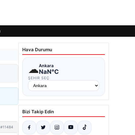
ı
Hava Durumu
☁
Ankara
NaN°C
ŞEHIR SEÇ
Bizi Takip Edin
#11484