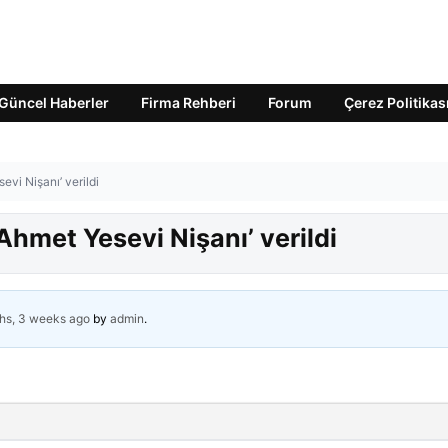
Güncel Haberler
Firma Rehberi
Forum
Çerez Politikas
vi Nişanı’ verildi
hmet Yesevi Nişanı’ verildi
hs, 3 weeks ago
by
admin
.