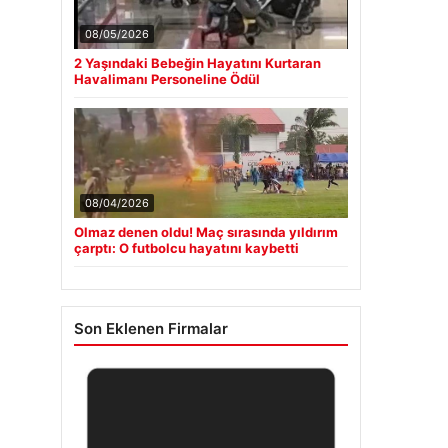
08/05/2026
2 Yaşındaki Bebeğin Hayatını Kurtaran
Havalimanı Personeline Ödül
08/04/2026
Olmaz denen oldu! Maç sırasında yıldırım
çarptı: O futbolcu hayatını kaybetti
Son Eklenen Firmalar