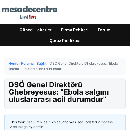
Güncel Haberler
Firma Rehberi
Forum
Çerez Politikası
Home
›
Forums
›
Sağlık
›
DSÖ Genel Direktörü Ghebreyesus: “Ebola
salgını uluslararası acil durumdur”
DSÖ Genel Direktörü
Ghebreyesus: “Ebola salgını
uluslararası acil durumdur”
This topic has 0 replies, 1 voice, and was last updated
2 months, 3
weeks ago
by
admin
.