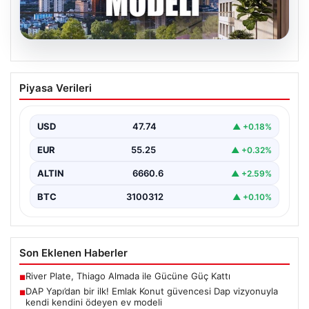
07.08.2026
DAP Yapı’dan bir ilk! Emlak Konut
Piyasa Verileri
güvencesi Dap vizyonuyla kendi
kendini ödeyen ev modeli
USD
47.74
▲ +0.18%
{"title": "DAP Yapı’dan Bir İlk: Güvence ve Vizyonla Kendi
Kendini Ödeyen Ev Modeli", "content":…
EUR
55.25
▲ +0.32%
ALTIN
6660.6
▲ +2.59%
BTC
3100312
▲ +0.10%
Son Eklenen Haberler
River Plate, Thiago Almada ile Gücüne Güç Kattı
■
DAP Yapı’dan bir ilk! Emlak Konut güvencesi Dap vizyonuyla
■
kendi kendini ödeyen ev modeli