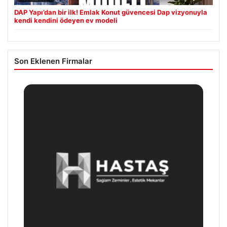
DAP Yapı’dan bir ilk! Emlak Konut güvencesi Dap vizyonuyla
kendi kendini ödeyen ev modeli
Son Eklenen Firmalar