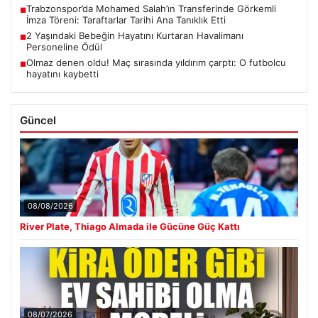
Trabzonspor’da Mohamed Salah’ın Transferinde Görkemli
■
İmza Töreni: Taraftarlar Tarihi Ana Tanıklık Etti
2 Yaşındaki Bebeğin Hayatını Kurtaran Havalimanı
■
Personeline Ödül
Olmaz denen oldu! Maç sırasında yıldırım çarptı: O futbolcu
■
hayatını kaybetti
Güncel
08/08/2026
River Plate, Thiago Almada ile Gücüne Güç Kattı
08/07/2026