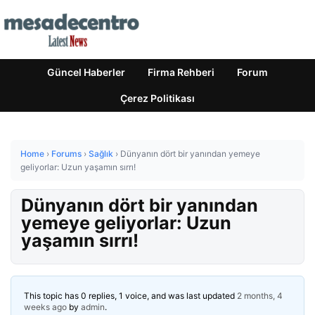
Güncel Haberler
Firma Rehberi
Forum
Çerez Politikası
Home
›
Forums
›
Sağlık
›
Dünyanın dört bir yanından yemeye
geliyorlar: Uzun yaşamın sırrı!
Dünyanın dört bir yanından
yemeye geliyorlar: Uzun
yaşamın sırrı!
This topic has 0 replies, 1 voice, and was last updated
2 months, 4
weeks ago
by
admin
.