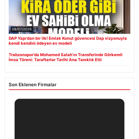
08/07/2026
DAP Yapı’dan bir ilk! Emlak Konut güvencesi Dap vizyonuyla
kendi kendini ödeyen ev modeli
Trabzonspor’da Mohamed Salah’ın Transferinde Görkemli
İmza Töreni: Taraftarlar Tarihi Ana Tanıklık Etti
Son Eklenen Firmalar