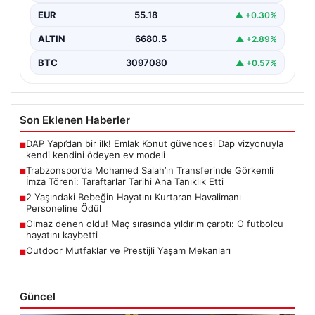
Mohamed Salah’ı renklerine bağlamanın gururunu
EUR
55.18
▲ +0.30%
yaşıyor. Yoğun ilgiyle karşılanan…
ALTIN
6680.5
▲ +2.89%
BTC
3097080
▲ +0.57%
Son Eklenen Haberler
DAP Yapı’dan bir ilk! Emlak Konut güvencesi Dap vizyonuyla
■
kendi kendini ödeyen ev modeli
Trabzonspor’da Mohamed Salah’ın Transferinde Görkemli
■
İmza Töreni: Taraftarlar Tarihi Ana Tanıklık Etti
2 Yaşındaki Bebeğin Hayatını Kurtaran Havalimanı
■
Personeline Ödül
Olmaz denen oldu! Maç sırasında yıldırım çarptı: O futbolcu
■
hayatını kaybetti
Outdoor Mutfaklar ve Prestijli Yaşam Mekanları
■
Güncel