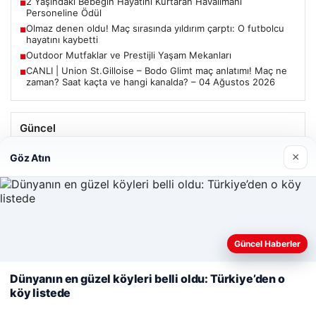
2 Yaşındaki Bebeğin Hayatını Kurtaran Havalimanı
■
Personeline Ödül
Olmaz denen oldu! Maç sırasında yıldırım çarptı: O futbolcu
■
hayatını kaybetti
Outdoor Mutfaklar ve Prestijli Yaşam Mekanları
■
CANLI | Union St.Gilloise – Bodo Glimt maç anlatımı! Maç ne
■
zaman? Saat kaçta ve hangi kanalda? – 04 Ağustos 2026
Güncel
Trabzonspor’da Mohamed Salah’ın Transferinde Görkemli
×
Göz Atın
İmza Töreni: Taraftarlar Tarihi Ana Tanıklık Etti
Web sitemizi nasıl kullandığınızı daha iyi anlayabilmek,
Güncel Haberler
08/05/2026
deneyiminizi kişiselleştirmek ve geliştirmek amacıyla çerezler
2 Yaşındaki Bebeğin Hayatını Kurtaran Havalimanı
kullanıyoruz.
Çerez Politikamız
Dünyanın en güzel köyleri belli oldu: Türkiye’den o
Personeline Ödül
köy listede
Reddet
Kabul Et