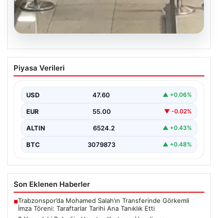
05.08.2026
2 Yaşındaki Bebeğin Hayatını Kurtaran
Piyasa Verileri
Havalimanı Personeline Ödül
İstanbul Sabiha Gökçen Havalimanı'nda yaşanan kritik
bir olayda, 2 yaşındaki Liam isimli bir çocuğun…
USD
47.60
▲ +0.06%
EUR
55.00
▼ -0.02%
ALTIN
6524.2
▲ +0.43%
BTC
3079873
▲ +0.48%
Son Eklenen Haberler
Trabzonspor’da Mohamed Salah’ın Transferinde Görkemli
■
İmza Töreni: Taraftarlar Tarihi Ana Tanıklık Etti