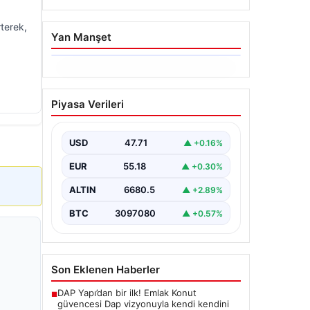
terek,
Yan Manşet
06.08.2026
Trabzonspor’da Mohamed
Piyasa Verileri
Salah’ın Transferinde
Görkemli İmza Töreni:
Taraftarlar Tarihi Ana
USD
47.71
▲ +0.16%
Tanıklık Etti
EUR
55.18
▲ +0.30%
Trabzonspor, dünya futbolunun
yıldız isimlerinden Mohamed Salah’ı
ALTIN
6680.5
▲ +2.89%
renklerine bağlamanın gururunu
yaşıyor. Yoğun ilgiyle karşılanan…
BTC
3097080
▲ +0.57%
Son Eklenen Haberler
DAP Yapı’dan bir ilk! Emlak Konut
■
güvencesi Dap vizyonuyla kendi kendini