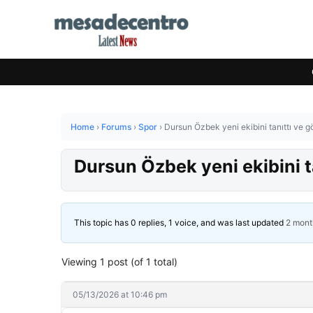
Home
›
Forums
›
Spor
›
Dursun Özbek yeni ekibini tanıttı ve gö
Dursun Özbek yeni ekibini ta
This topic has 0 replies, 1 voice, and was last updated
2 mont
Viewing 1 post (of 1 total)
05/13/2026 at 10:46 pm