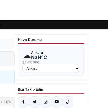
ı
Hava Durumu
☁
Ankara
NaN°C
ŞEHIR SEÇ
Bizi Takip Edin
#11376