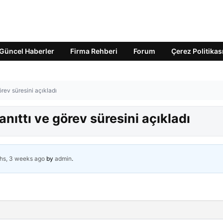
Güncel Haberler
Firma Rehberi
Forum
Çerez Politikas
rev süresini açıkladı
nıttı ve görev süresini açıkladı
hs, 3 weeks ago
by
admin
.