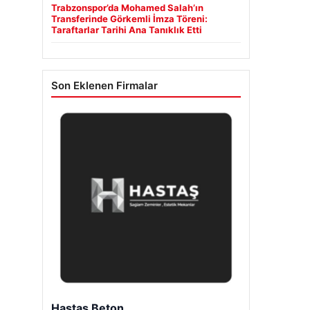
Trabzonspor’da Mohamed Salah’ın
Transferinde Görkemli İmza Töreni:
Taraftarlar Tarihi Ana Tanıklık Etti
Son Eklenen Firmalar
Hastaş Beton