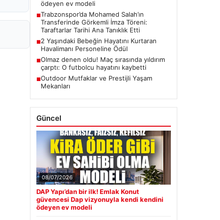
ödeyen ev modeli
Trabzonspor’da Mohamed Salah’ın
■
Transferinde Görkemli İmza Töreni:
Taraftarlar Tarihi Ana Tanıklık Etti
2 Yaşındaki Bebeğin Hayatını Kurtaran
■
Havalimanı Personeline Ödül
Olmaz denen oldu! Maç sırasında yıldırım
■
çarptı: O futbolcu hayatını kaybetti
Outdoor Mutfaklar ve Prestijli Yaşam
■
Mekanları
Güncel
08/07/2026
DAP Yapı’dan bir ilk! Emlak Konut
güvencesi Dap vizyonuyla kendi kendini
ödeyen ev modeli