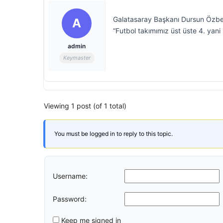
Galatasaray Başkanı Dursun Özbek,
A
“Futbol takımımız üst üste 4. yan
admin
Keymaster
Viewing 1 post (of 1 total)
You must be logged in to reply to this topic.
Username:
Password:
Keep me signed in