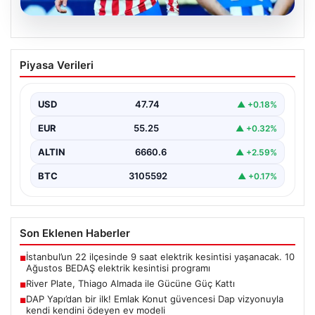
08.08.2026
River Plate, Thiago Almada ile Gücüne
Piyasa Verileri
Güç Kattı
Güney Amerika futbolunun köklü kulüplerinden River
Plate, transfer döneminin en çok konuşulan
USD
47.74
▲ +0.18%
isimlerinden biri…
EUR
55.25
▲ +0.32%
ALTIN
6660.6
▲ +2.59%
BTC
3105592
▲ +0.17%
Son Eklenen Haberler
İstanbul’un 22 ilçesinde 9 saat elektrik kesintisi yaşanacak. 10
■
Ağustos BEDAŞ elektrik kesintisi programı
River Plate, Thiago Almada ile Gücüne Güç Kattı
■
DAP Yapı’dan bir ilk! Emlak Konut güvencesi Dap vizyonuyla
■
kendi kendini ödeyen ev modeli