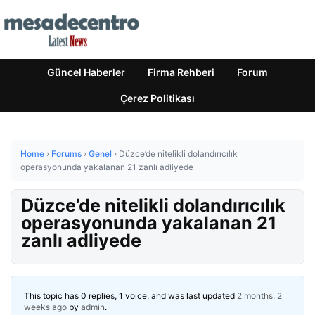
Güncel Haberler
Firma Rehberi
Forum
Çerez Politikası
Home
›
Forums
›
Genel
›
Düzce’de nitelikli dolandırıcılık
operasyonunda yakalanan 21 zanlı adliyede
Düzce’de nitelikli dolandırıcılık
operasyonunda yakalanan 21
zanlı adliyede
This topic has 0 replies, 1 voice, and was last updated
2 months, 2
weeks ago
by
admin
.