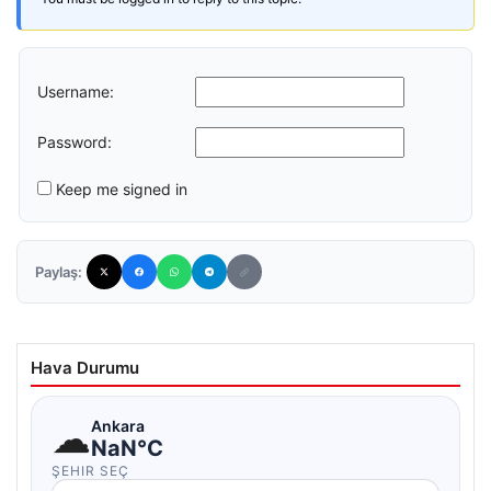
Username:
Password:
Keep me signed in
Paylaş:
Hava Durumu
☁
Ankara
NaN°C
ŞEHIR SEÇ