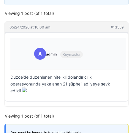
Viewing 1 post (of 1 total)
05/24/2026 at 10:00 am
#13559
A
admin
Keymaster
Düzce’de düzenlenen nitelikli dolandırıcılık
operasyonunda yakalanan 21 şüpheli adliyeye sevk
edildi.
Viewing 1 post (of 1 total)
You must be logged in to reply to this topic.