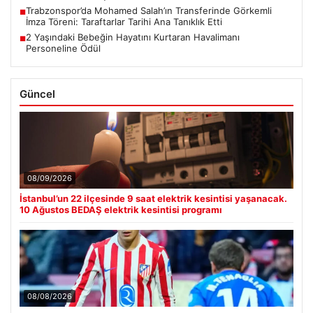
Trabzonspor’da Mohamed Salah’ın Transferinde Görkemli
■
İmza Töreni: Taraftarlar Tarihi Ana Tanıklık Etti
2 Yaşındaki Bebeğin Hayatını Kurtaran Havalimanı
■
Personeline Ödül
Güncel
08/09/2026
İstanbul’un 22 ilçesinde 9 saat elektrik kesintisi yaşanacak.
10 Ağustos BEDAŞ elektrik kesintisi programı
08/08/2026