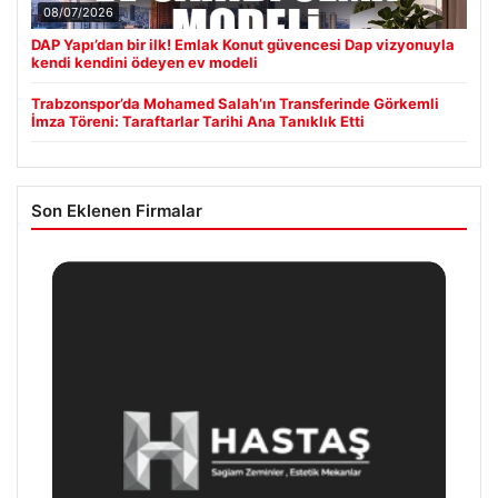
08/07/2026
DAP Yapı’dan bir ilk! Emlak Konut güvencesi Dap vizyonuyla
kendi kendini ödeyen ev modeli
Trabzonspor’da Mohamed Salah’ın Transferinde Görkemli
İmza Töreni: Taraftarlar Tarihi Ana Tanıklık Etti
Son Eklenen Firmalar