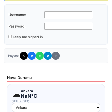
Username:
Password:
Keep me signed in
Paylaş:
Hava Durumu
☁
Ankara
NaN°C
ŞEHIR SEÇ