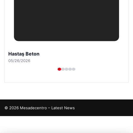
Hastaş Beton
05/26/2026
© 2026 Mesadecentro – Latest News
tcio