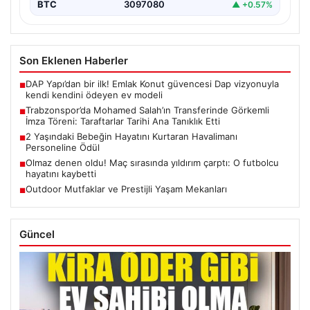
BTC
3097080
▲ +0.57%
Son Eklenen Haberler
DAP Yapı’dan bir ilk! Emlak Konut güvencesi Dap vizyonuyla
■
kendi kendini ödeyen ev modeli
Trabzonspor’da Mohamed Salah’ın Transferinde Görkemli
■
İmza Töreni: Taraftarlar Tarihi Ana Tanıklık Etti
2 Yaşındaki Bebeğin Hayatını Kurtaran Havalimanı
■
Personeline Ödül
Olmaz denen oldu! Maç sırasında yıldırım çarptı: O futbolcu
■
hayatını kaybetti
Outdoor Mutfaklar ve Prestijli Yaşam Mekanları
■
Güncel