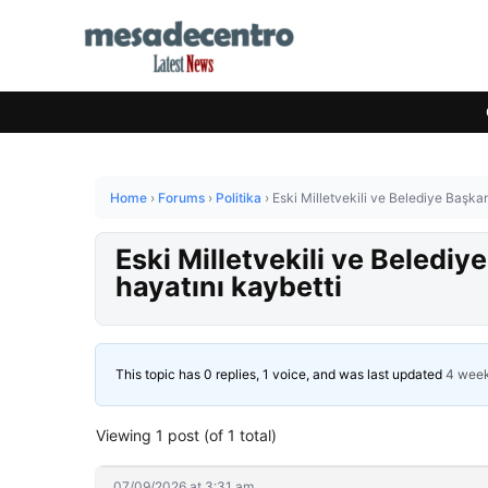
Home
›
Forums
›
Politika
›
Eski Milletvekili ve Belediye Başk
Eski Milletvekili ve Beled
hayatını kaybetti
This topic has 0 replies, 1 voice, and was last updated
4 week
Viewing 1 post (of 1 total)
07/09/2026 at 3:31 am