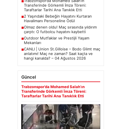
Trabzonspor’da Mohamed Salah’ın
■
Transferinde Görkemli İmza Töreni:
Taraftarlar Tarihi Ana Tanıklık Etti
2 Yaşındaki Bebeğin Hayatını Kurtaran
■
Havalimanı Personeline Ödül
Olmaz denen oldu! Maç sırasında yıldırım
■
çarptı: O futbolcu hayatını kaybetti
Outdoor Mutfaklar ve Prestijli Yaşam
■
Mekanları
CANLI | Union St.Gilloise – Bodo Glimt maç
■
anlatımı! Maç ne zaman? Saat kaçta ve
hangi kanalda? – 04 Ağustos 2026
Güncel
Trabzonspor’da Mohamed Salah’ın
Transferinde Görkemli İmza Töreni:
Taraftarlar Tarihi Ana Tanıklık Etti