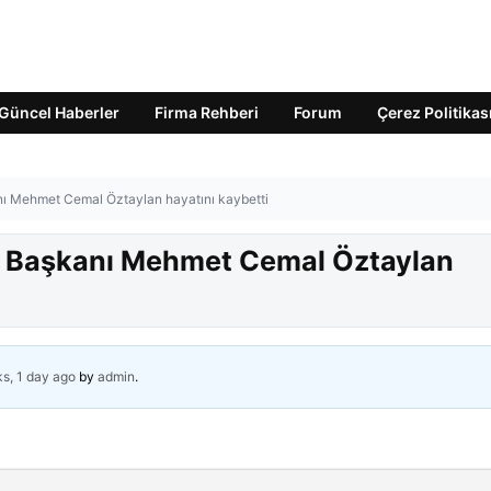
Güncel Haberler
Firma Rehberi
Forum
Çerez Politikas
anı Mehmet Cemal Öztaylan hayatını kaybetti
iye Başkanı Mehmet Cemal Öztaylan
s, 1 day ago
by
admin
.