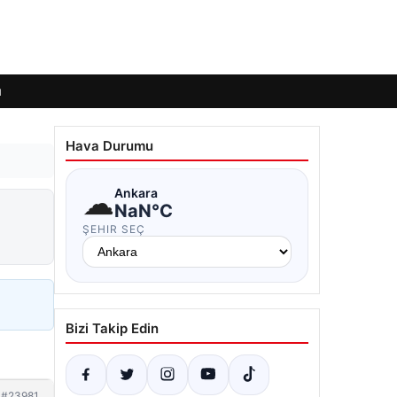
ı
Hava Durumu
☁
Ankara
NaN°C
ŞEHIR SEÇ
Bizi Takip Edin
#23981