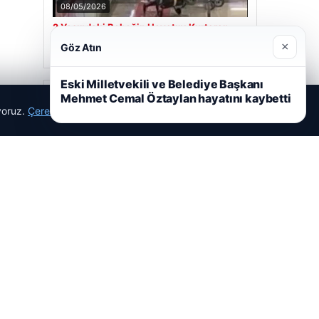
08/05/2026
2 Yaşındaki Bebeğin Hayatını Kurtaran
Havalimanı Personeline Ödül
×
Göz Atın
Eski Milletvekili ve Belediye Başkanı
Son Eklenen Firmalar
Mehmet Cemal Öztaylan hayatını kaybetti
ıyoruz.
Çerez Politikamız
Reddet
Kabul Et